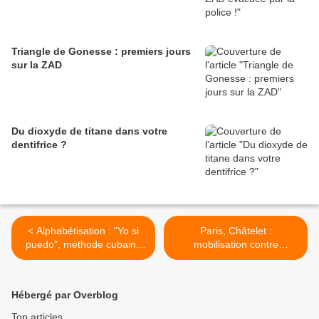
Triangle de Gonesse : premiers jours
sur la ZAD
Du dioxyde de titane dans votre
dentifrice ?
< Alphabétisation : "Yo si
Paris, Châtelet :
puedo", méthode cubaine
mobilisation contre
pour 7 millions de
l'islamophobie et les lois
personnes
racistes >
Hébergé par Overblog
Top articles