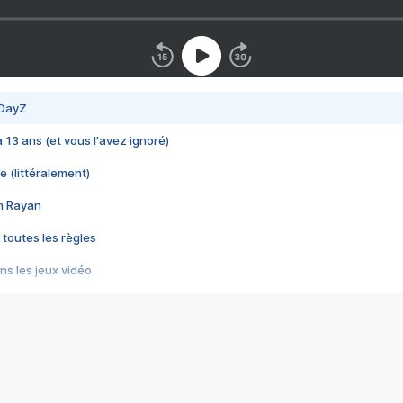
 DayZ
 a 13 ans (et vous l'avez ignoré)
e (littéralement)
im Rayan
 toutes les règles
s les jeux vidéo
us choquant de Rockstar ? - Le scandale BULLY
e plus moche de Steam
du RÊVE tourne au CAUCHEMAR
pendant 8 heures