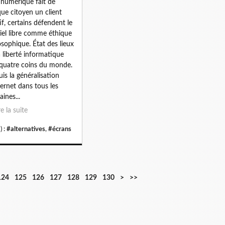
e numérique fait de
ue citoyen un client
if, certains défendent le
ciel libre comme éthique
osophique. État des lieux
a liberté informatique
quatre coins du monde.
is la généralisation
ternet dans tous les
ines...
re la suite
) :
#alternatives
,
#écrans
1
1
1
1
1
1
2
3
4
5
6
7
8
9
1
1
1
124
125
126
127
128
129
130
>
>>
4
5
6
7
8
9
0
0
0
0
0
0
0
0
0
1
2
0
0
0
0
0
0
0
0
0
0
0
0
0
0
0
0
0
0
0
0