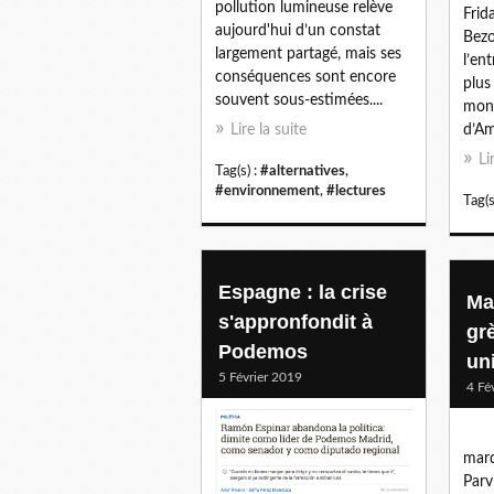
pollution lumineuse relève
Frid
aujourd'hui d’un constat
Bezo
largement partagé, mais ses
l’en
conséquences sont encore
plus
souvent sous-estimées....
mond
Lire la suite
d’Am
Li
Tag(s) :
#alternatives
,
#environnement
,
#lectures
Tag(s
Espagne : la crise
Ma
s'appronfondit à
gr
Podemos
un
5 Février 2019
4 Fé
mard
Parv