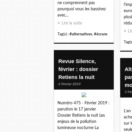
ne comprennent pas
l’im
pourquoi vous les bassinez
euro
avec...
plus
Lire la suite
rédui
Li
Tag(s) :
#alternatives
,
#écrans
Tag(s
Revue Silence,
février : dossier
Alt
Retiens la nuit
pa
6 Février 2019
mo
5 Fé
Numéro 475 - Février 2019 :
parution le 17 janvier
L’an
Dossier Retiens la nuit Les
ache
enjeux de la pollution
sur 
lumineuse nocturne La
seul