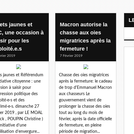
ets jaunes et
Macron autorise la
C, une occasion à
chasse aux oies
sir pour les
migratrices après la
loité.e.s
fermeture !
vrier 2019
7 Février 2019
ts jaunes et Référendum
Chasse des oies migratrices
itiative citoyenne : une
après la fermeture: le cadeau
sion à saisir pour
de trop d'Emmanuel Macron
pression politique des
aux chasseurs Le
oité·e·s et des
gouvernement vient de
imé·e·s. dimanche 27
prolonger la chasse des oies
ier 2019 , par LE MOAL
tout au long du mois de
ick , POUPIN Christine )
février, après la date officielle
l’initiative d’une
de fermeture, en pleine
lisation d’envergure...
période de migration...