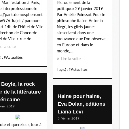
s Manifestation à Paris,
l’écroulement de la
e interprofessionnelle
politique» 29 janvier 2019
s://paris.demosphere.net
Par Amélie Poinssot Pour le
66976 Trajet / parcours :
philosophe italien Antonio
rt 14h de l'Hôtel de Ville
Negri, les gilets jaunes
irection de Concorde
s’inscrivent dans une
 de Ville > rue de...
mouvance que l’on observe,
en Europe et dans le
re la suite
monde,...
) :
#Actualités
Lire la suite
Tag(s) :
#Actualités
 Boyle, la rock
r de la littérature
Haine pour haine,
éricaine
Eva Dolan, éditions
vrier 2019
Liana Levi
3 Février 2019
iote et querelleur, tour à