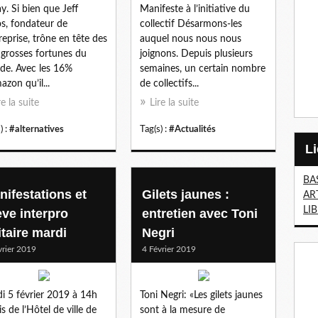
ay. Si bien que Jeff
Manifeste à l’initiative du
s, fondateur de
collectif Désarmons-les
treprise, trône en tête des
auquel nous nous nous
 grosses fortunes du
joignons. Depuis plusieurs
e. Avec les 16%
semaines, un certain nombre
azon qu’il...
de collectifs...
re la suite
Lire la suite
) :
#alternatives
Tag(s) :
#Actualités
BA
nifestations et
Gilets jaunes :
AR
LI
ève interpro
entretien avec Toni
itaire mardi
Negri
vrier 2019
4 Février 2019
i 5 février 2019 à 14h
Toni Negri: «Les gilets jaunes
is de l’Hôtel de ville de
sont à la mesure de