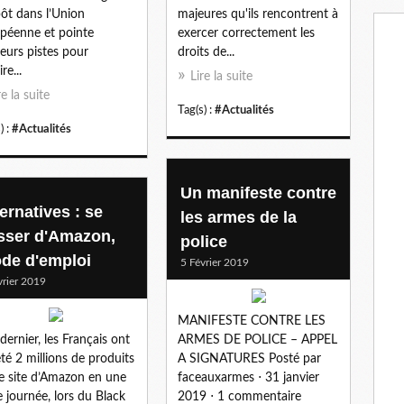
pôt dans l’Union
majeures qu'ils rencontrent à
péenne et pointe
exercer correctement les
ieurs pistes pour
droits de...
re...
Lire la suite
re la suite
Tag(s) :
#Actualités
) :
#Actualités
Un manifeste contre
ernatives : se
les armes de la
sser d'Amazon,
police
de d'emploi
5 Février 2019
vrier 2019
MANIFESTE CONTRE LES
 dernier, les Français ont
ARMES DE POLICE – APPEL
té 2 millions de produits
A SIGNATURES Posté par
le site d’Amazon en une
faceauxarmes ⋅ 31 janvier
e journée, lors du Black
2019 ⋅ 1 commentaire