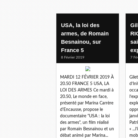
USA, la loi des
Gil
armes, de Romain
RI
Besnainou, sur
sai
France 5
exp
8 Février 2019
7 Fé
MARDI 12 FÉVRIER 2019 À
Gile
20.50 FRANCE 5 USA, LA
d’In
LOI DES ARMES Ce mardi à
occa
20.50, Le monde en face,
l’ex
présenté par Marina Carrère
expl
d'Encausse, propose le
oppr
documentaire "USA : la loi
janv
des armes", un film réalisé
Patr
par Romain Besnainou et un
« ...
débat animé par Marina...
mobi