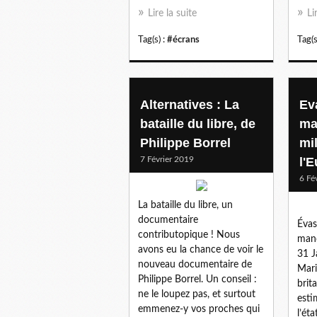
Lire la suite
Li
Tag(s) :
#écrans
Tag(s
Alternatives : La
Ev
bataille du libre, de
ma
Philippe Borrel
mi
7 Février 2019
l'
6 Fé
La bataille du libre, un
documentaire
Évas
contributopique ! Nous
manq
avons eu la chance de voir le
31 J
nouveau documentaire de
Mari
Philippe Borrel. Un conseil :
brit
ne le loupez pas, et surtout
esti
emmenez-y vos proches qui
l’éta