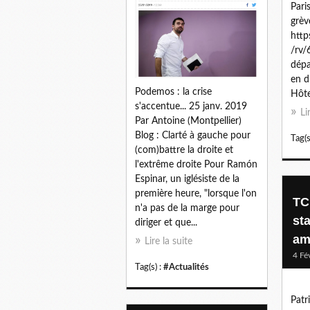
Pari
grèv
http
/rv/
dépa
en d
Podemos : la crise
Hôtel
s'accentue... 25 janv. 2019
Li
Par Antoine (Montpellier)
Blog : Clarté à gauche pour
Tag(s
(com)battre la droite et
l'extrême droite Pour Ramón
Espinar, un iglésiste de la
première heure, "lorsque l'on
TC
n'a pas de la marge pour
sta
diriger et que...
am
Lire la suite
4 Fé
Tag(s) :
#Actualités
Patr