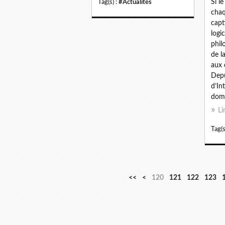
Si l
Tag(s) :
#Actualités
chaq
capt
logi
phil
de l
aux 
Depu
d’In
doma
Li
Tag(s
1
1
<<
<
120
121
122
123
0
1
0
0