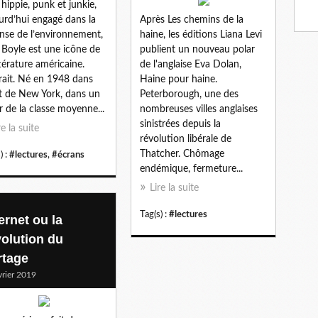
 hippie, punk et junkie,
urd’hui engagé dans la
Après Les chemins de la
nse de l’environnement,
haine, les éditions Liana Levi
. Boyle est une icône de
publient un nouveau polar
ittérature américaine.
de l'anglaise Eva Dolan,
rait. Né en 1948 dans
Haine pour haine.
at de New York, dans un
Peterborough, une des
r de la classe moyenne...
nombreuses villes anglaises
sinistrées depuis la
re la suite
révolution libérale de
Thatcher. Chômage
) :
#lectures
,
#écrans
endémique, fermeture...
Lire la suite
Tag(s) :
#lectures
ernet ou la
volution du
rtage
vrier 2019