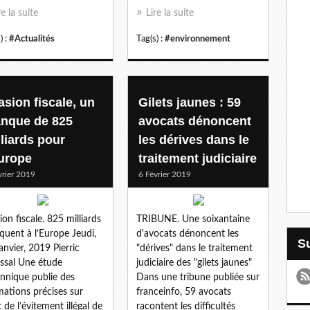
re la suite
Lire la suite
) :
#Actualités
Tag(s) :
#environnement
asion fiscale, un
Gilets jaunes : 59
nque de 825
avocats dénoncent
lliards pour
les dérives dans le
Europe
traitement judiciaire
vrier 2019
6 Février 2019
ion fiscale. 825 milliards
TRIBUNE. Une soixantaine
uent à l’Europe Jeudi,
d'avocats dénoncent les
anvier, 2019 Pierric
"dérives" dans le traitement
ssal Une étude
judiciaire des "gilets jaunes"
annique publie des
Dans une tribune publiée sur
mations précises sur
franceinfo, 59 avocats
t de l’évitement illégal de
racontent les difficultés