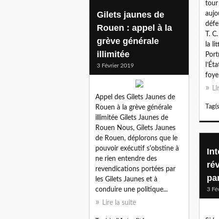
tour
Gilets jaunes de
aujo
défe
Rouen : appel à la
T. C
grève générale
la l
illimitée
Port
l’Ét
3 Février 2019
foye
Li
Appel des Gilets Jaunes de
Tag(s
Rouen à la grève générale
illimitée Gilets Jaunes de
Rouen Nous, Gilets Jaunes
de Rouen, déplorons que le
pouvoir exécutif s'obstine à
Int
ne rien entendre des
ré
revendications portées par
pa
les Gilets Jaunes et à
conduire une politique...
3 Fé
Lire la suite