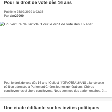
Pour le droit de vote dès 16 ans
Publié le 25/09/2020 à 02:35
Par
dan29000
Pour le droit de vote dès 16 ans ! Collectif #JEVOTEA16ANS a lancé cette
pétition adressée à Parlement Chères jeunes générations, Chères
concitoyennes et chers concitoyens, Nous sommes des parlementaires, élus
locaux, acteurs associatifs et militants,...
Une étude édifiante sur les invités politiques