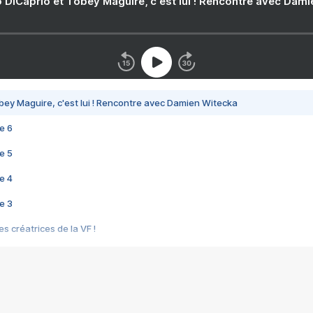
 DiCaprio et Tobey Maguire, c'est lui ! Rencontre avec Dam
bey Maguire, c'est lui ! Rencontre avec Damien Witecka
e 6
e 5
e 4
e 3
s créatrices de la VF !
e 2
e 1
e Mektoub My Love arrive enfin ! Rencontre avec Shaïn Boumedine et Sal