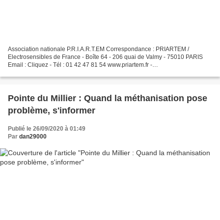
Association nationale P.R.I.A.R.T.EM Correspondance : PRIARTEM /
Electrosensibles de France - Boîte 64 - 206 quai de Valmy - 75010 PARIS
Email : Cliquez - Tél : 01 42 47 81 54 www.priartem.fr -
www.electrosensible.org Vos adhésions sont essentielles pour...
Pointe du Millier : Quand la méthanisation pose
problème, s'informer
Publié le 26/09/2020 à 01:49
Par
dan29000