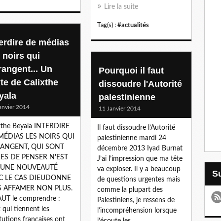
Lire la suite
Tag(s) :
#actualités
terdire de médias
 noirs qui
rangent... Un
Pourquoi il faut
xte de Calixthe
dissoudre l'Autorité
yala
palestinienne
anvier 2014
11 Janvier 2014
xthe Beyala INTERDIRE
Il faut dissoudre l’Autorité
MÉDIAS LES NOIRS QUI
palestinienne mardi 24
ANGENT, QUI SONT
décembre 2013 Iyad Burnat
RES DE PENSER N'EST
J’ai l’impression que ma tête
 UNE NOUVEAUTÉ
va exploser. Il y a beaucoup
C LE CAS DIEUDONNE
de questions urgentes mais
ES AFFAMER NON PLUS.
comme la plupart des
AUT le comprendre :
Palestiniens, je ressens de
 qui tiennent les
l’incompréhension lorsque
itutions françaises ont
j’écoute les...