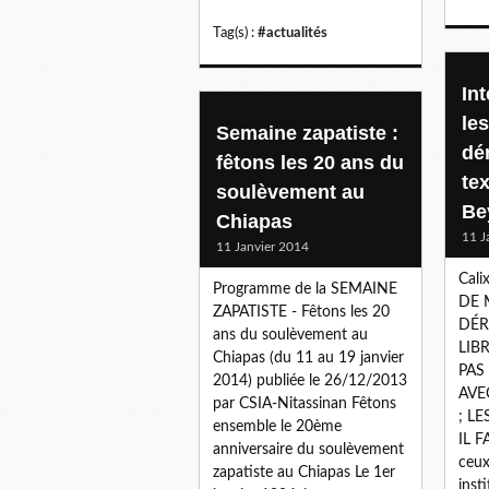
Tag(s) :
#actualités
In
les
Semaine zapatiste :
dé
fêtons les 20 ans du
te
soulèvement au
Be
Chiapas
11 J
11 Janvier 2014
Cali
Programme de la SEMAINE
DE 
ZAPATISTE - Fêtons les 20
DÉR
ans du soulèvement au
LIB
Chiapas (du 11 au 19 janvier
PAS
2014) publiée le 26/12/2013
AVE
par CSIA-Nitassinan Fêtons
; L
ensemble le 20ème
IL F
anniversaire du soulèvement
ceux
zapatiste au Chiapas Le 1er
inst