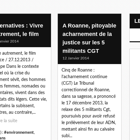
ernatives : Vivre
A Roanne, pitoyable
rement, le film
acharnement de la
anvier 2014
justice sur les 5
militants CGT
e autrement, le film
12 Janvier 2014
ce / 27.12.2013 /
pe Dans le contexte
Cinq de Roanne :
el où la crise du
l’acharnement continue
ment sévit, des hommes
(CGT) Le Tribunal
es femmes, nomades ou
correctionnel de Roanne,
ntaires, vivent dans des
dans sa sagesse, a prononcé
ats dits légers. Cette vie,
le 17 décembre 2013, la
rtains la subissent,
relaxe des 5 militants Cgt,
res, au contraire,...
poursuivis pour avoir refusé
re la suite
le prélèvement de leur ADN,
mettant ainsi fin au calvaire
) :
#environnement
,
subi...
ans