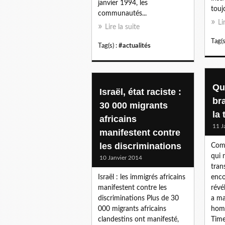
janvier 1994, les
toujo
communautés...
Li
Lire la suite
Tag(s
Tag(s) :
#actualités
Qu
Israël, état raciste :
br
30 000 migrants
la
africains
11 J
manifestent contre
les discriminations
Comm
qui 
10 Janvier 2014
tran
Israël : les immigrés africains
enco
manifestent contre les
révé
discriminations Plus de 30
a ma
000 migrants africains
homm
clandestins ont manifesté,
Time