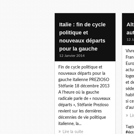
Italie : fin de cycle
Alt
politique et
aut
nouveaux départs
12 J
pour la gauche
Vivr
12 Janvier 2014
Fran
Euro
Fin de cycle politique et
actu
nouveaux départs pour la
loge
gauche italienne PREZIOSO
et d
Stéfanie 18 décembre 2013
séde
A l’heure où la gauche
habit
radicale parle de « nouveaux
si ce
départs », Stéfanie Prezioso
d’aut
revient sur les dernières
Li
décennies de vie politique
italienne, la...
Tag(s
Lire la suite
#écr