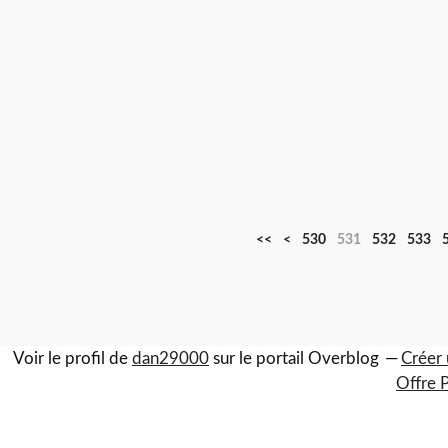
5
5
5
<<
<
530
531
532
533
0
1
2
0
0
0
Voir le profil de
dan29000
sur le portail Overblog
Créer 
Offre 