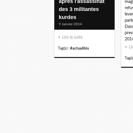
après l'assassinat
magi
refu
des 3 militantes
leve
kurdes
parl
9 Janvier 2014
Das
pres
Lire la suite
2014,
Li
Tag(s) :
#actualités
Tag(s