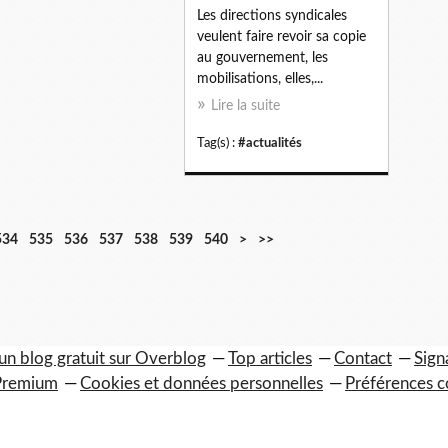
Les directions syndicales
veulent faire revoir sa copie
au gouvernement, les
mobilisations, elles,...
Lire la suite
Tag(s) :
#actualités
5
5
5
5
5
6
7
8
9
1
1
1
534
535
536
537
538
539
540
>
>>
5
6
7
8
9
0
0
0
0
0
1
2
0
0
0
0
0
0
0
0
0
0
0
0
0
0
0
un blog gratuit sur Overblog
Top articles
Contact
Sign
Premium
Cookies et données personnelles
Préférences c