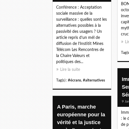
BON
Conférence : Acceptation
oct
sociale massive de la
inve
surveillance : quelles sont les
capit
alternatives possibles à la
myth
passivité des usagers ? Un
cruci
article repris d’un mél de
Li
diffusion de l’Institit Mines
Télécom Les Rencontres de
Tag(s
la Chaire Valeurs et
politiques des...
Lire la suite
Im
Tag(s) :
#écrans
,
#alternatives
Se
Sé
9 Ja
A Paris, marche
Immu
européenne pour la
: le
vérité et la justice
de p