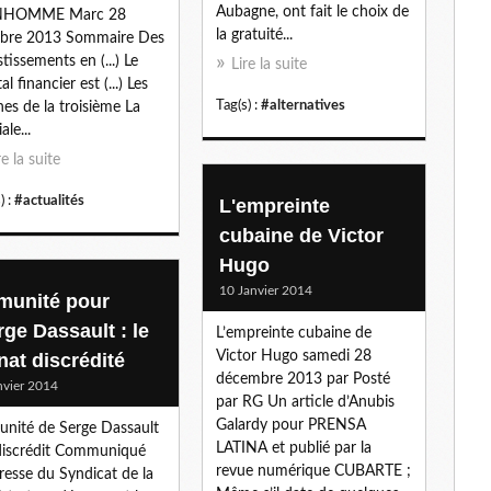
Aubagne, ont fait le choix de
HOMME Marc 28
la gratuité...
obre 2013 Sommaire Des
stissements en (...) Le
Lire la suite
al financier est (...) Les
Tag(s) :
#alternatives
es de la troisième La
ale...
re la suite
) :
#actualités
L'empreinte
cubaine de Victor
Hugo
10 Janvier 2014
munité pour
rge Dassault : le
L’empreinte cubaine de
Victor Hugo samedi 28
nat discrédité
décembre 2013 par Posté
nvier 2014
par RG Un article d’Anubis
Galardy pour PRENSA
nité de Serge Dassault
LATINA et publié par la
 discrédit Communiqué
revue numérique CUBARTE ;
resse du Syndicat de la