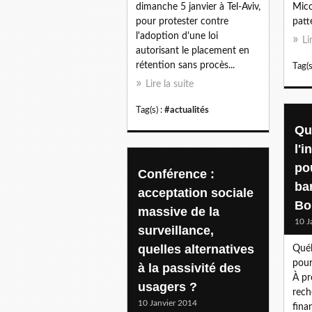
dimanche 5 janvier à Tel-Aviv,
Mico
pour protester contre
patt
l'adoption d'une loi
Li
autorisant le placement en
rétention sans procès...
Tag(s
Lire la suite
Tag(s) :
#actualités
Qu
l'
po
Conférence :
ba
acceptation sociale
Bo
massive de la
10 J
surveillance,
quelles alternatives
Québ
pour
à la passivité des
À pr
usagers ?
rech
10 Janvier 2014
fina