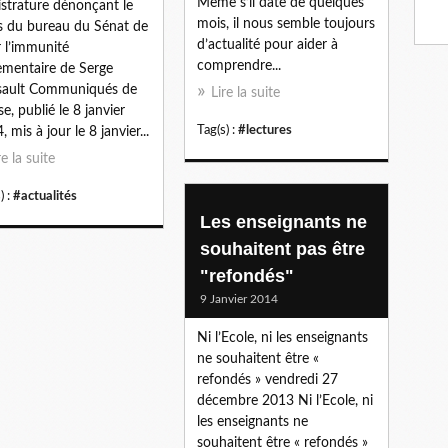
Même s’il date de quelques
strature dénonçant le
mois, il nous semble toujours
s du bureau du Sénat de
d’actualité pour aider à
r l’immunité
comprendre...
ementaire de Serge
sault Communiqués de
Lire la suite
se, publié le 8 janvier
Tag(s) :
#lectures
 mis à jour le 8 janvier...
re la suite
) :
#actualités
Les enseignants ne
souhaitent pas être
"refondés"
9 Janvier 2014
Ni l’Ecole, ni les enseignants
ne souhaitent être «
refondés » vendredi 27
décembre 2013 Ni l’Ecole, ni
les enseignants ne
souhaitent être « refondés »