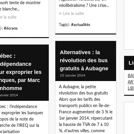
soft tente de montrer
néolibéralisme ? Une crise...
e blanche...
Lire la suite
re la suite
Tag(s) :
#actualités
) :
#écrans
Alternatives : la
ébec :
révolution des bus
indépendance
gratuits à Aubagne
ur exproprier les
10 Janvier 2014
BA
nques, par Marc
AR
A Aubagne, la petite
nhomme
LI
révolution des bus gratuits
anvier 2014
Alors que les tarifs des
transports publics en Île-de-
ec : l’indépendance
France augmentent de 3 % le
 exproprier les banques
1er janvier 2014, répercutant
opos de la note de
la hausse de TVA de 7 à 10
erche de l’IREQ sur la
%, d’autres villes, comme
nciarisation