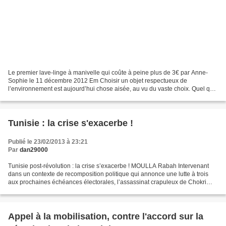
Le premier lave-linge à manivelle qui coûte à peine plus de 3€ par Anne-
Sophie le 11 décembre 2012 Em Choisir un objet respectueux de
l’environnement est aujourd’hui chose aisée, au vu du vaste choix. Quel que
soit le secteur d’activité, ces objets écologiques...
Tunisie : la crise s'exacerbe !
Publié le 23/02/2013 à 23:21
Par
dan29000
Tunisie post-révolution : la crise s’exacerbe ! MOULLA Rabah Intervenant
dans un contexte de recomposition politique qui annonce une lutte à trois
aux prochaines échéances électorales, l’assassinat crapuleux de Chokri
Belaid figure de l’opposition démocratique...
Appel à la mobilisation, contre l'accord sur la