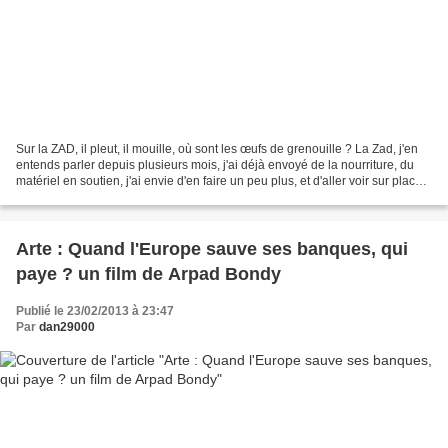
Sur la ZAD, il pleut, il mouille, où sont les œufs de grenouille ? La Zad, j'en
entends parler depuis plusieurs mois, j'ai déjà envoyé de la nourriture, du
matériel en soutien, j'ai envie d'en faire un peu plus, et d'aller voir sur place.
Née, élevée...
Arte : Quand l'Europe sauve ses banques, qui
paye ? un film de Arpad Bondy
Publié le 23/02/2013 à 23:47
Par
dan29000