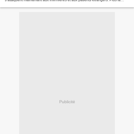
s’attaquent maintenant aux infirmières et aux patients étrangers. Plus la
Grèce s’enfonce dans la crise, moins le gouvernement...
Publicité