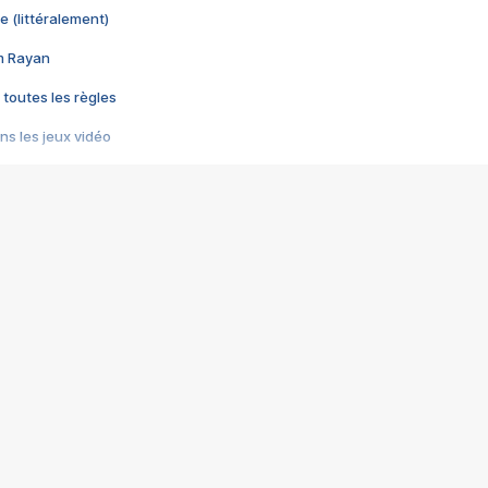
e (littéralement)
im Rayan
 toutes les règles
s les jeux vidéo
us choquant de Rockstar ? - Le scandale BULLY
e plus moche de Steam
du RÊVE tourne au CAUCHEMAR
pendant 8 heures
it… à tort
umiliés par un jeu vidéo
ire - Final Fantasy 8
ti un empire - Age of Empires