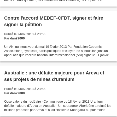
médicaments qui tuent, des médecins sous influence, des hôpitaux et
maternités qui ferment et la seule loi du...
Contre l'accord MEDEF-CFDT, signer et faire
signer la pétition
Publié le 24/02/2013 à 23:56
Par
dan29000
Un ANI qui nous veut du mal 19 février 2013 Par Fondation Copernic
Associations, syndicats, partis politiques et citoyen-ne-s, nous lançons un
appel afin que l'accord national interprofessionnel (ANI) signé le 11 janvier
2013 par le patronat et trois...
Australie : une défaite majeure pour Areva et
ses projets de mines d'uranium
Publié le 24/02/2013 à 23:55
Par
dan29000
Observatoire du nucléaire - Communiqué du 18 février 2013 Uranium :
défaite majeure d'Areva en Australie - Un courageux Aborigène a refusé les
millions proposés par Areva et a fait classer le Koongarra au patrimoine
mondial de l'Unesco, anéantissant définitivement...