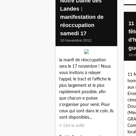
Notre Dame des
Landes :
manifestation de
11
réoccupation
fêt
samedi 17
d'
10 Novembre 2012
gu
10 
la manif de réoccupation
sera le 17 novembre ! Nous
vous invitons à relayer
11 N
l’appel, le tract et l’affiche le
homm
plus largement et le plus
aux 
rapidement possible, afin
Ense
que chacun-e puisse
cime
s’organiser pour venir. Pour
Doua
ceux qui sont dans le coin, ils
(Meu
sont disponibles...
GRA
Lire la suite
Com
loca