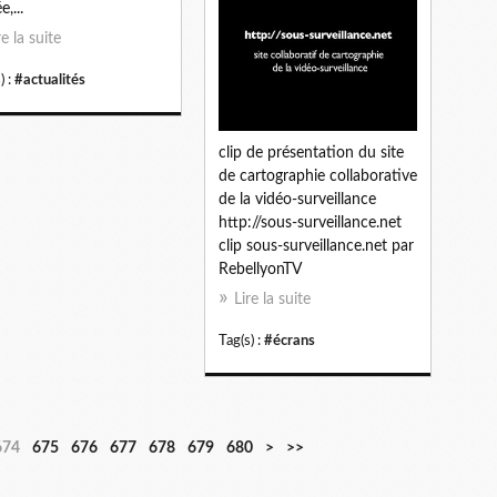
,...
re la suite
) :
#actualités
clip de présentation du site
de cartographie collaborative
de la vidéo-surveillance
http://sous-surveillance.net
clip sous-surveillance.net par
RebellyonTV
Lire la suite
Tag(s) :
#écrans
6
7
8
9
1
1
1
674
675
676
677
678
679
680
>
>>
9
0
0
0
0
1
2
0
0
0
0
0
0
0