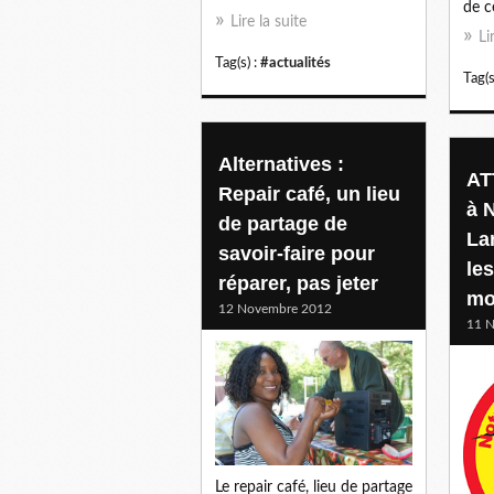
de ce
Lire la suite
Li
Tag(s) :
#actualités
Tag(s
Alternatives :
AT
Repair café, un lieu
à 
de partage de
La
savoir-faire pour
les
réparer, pas jeter
mo
12 Novembre 2012
11 
Le repair café, lieu de partage