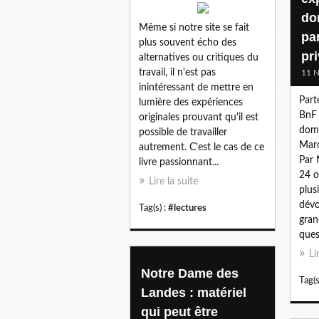
do
Même si notre site se fait
par
plus souvent écho des
pr
alternatives ou critiques du
travail, il n'est pas
11 
inintéressant de mettre en
Part
lumière des expériences
BnF 
originales prouvant qu'il est
doma
possible de travailler
Marc
autrement. C'est le cas de ce
Par 
livre passionnant...
24 o
Lire la suite
plus
dévo
Tag(s) :
#lectures
gran
ques
Li
Notre Dame des
Tag(s
Landes : matériel
qui peut être