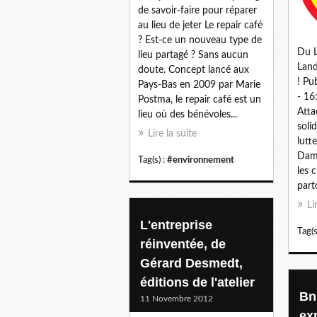
de savoir-faire pour réparer
au lieu de jeter Le repair café
? Est-ce un nouveau type de
Du L
lieu partagé ? Sans aucun
Land
doute. Concept lancé aux
! Pu
Pays-Bas en 2009 par Marie
- 16
Postma, le repair café est un
Atta
lieu où des bénévoles...
soli
Lire la suite
lutt
Dame
Tag(s) :
#environnement
les 
parto
Li
L'entreprise
Tag(s
réinventée, de
Gérard Desmedt,
éditions de l'atelier
Bn
11 Novembre 2012
ex