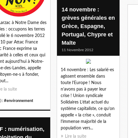
14 novembre :
grèves générales en
arzac à Notre Dame des
Grèce, Espagne,
es : occupons les terres
Portugal, Chypre et
blié le 6 novembre 2012
Malte
:10 par Attac France
c France exprime sa
11 Novembre 2012
darité à celles et ceux qui
ent aujourd'hui à Notre-
-des-Landes, appelle
14 novembre : Les salarié-es
citoyen-ne-s à fonder,
agissent ensemble dans
ut...
toute l’Europe ! Nous
re la suite
n’avons pas à payer leur
crise ! Union syndicale
) :
#environnement
Solidaires L’état actuel du
système capitaliste, ce qu’on
appelle « la crise », conduit
l’immense majorité de la
F : numérisation,
population vers...
ploitation du
Lire la suite