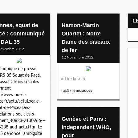
nnes, squat de
Hamon-Martin
cé : communiqué
Quartet : Notre
 DAL 35
Dame des oiseaux
Novembre 2012
de fer
12 Novembre 2012
muniqué de presse
S 35 Squat de Pacé.
Lire la suite
associations sociales
arment
Tag(s) :
#musiques
://www.ouest-
ce.fr/actu/actuLocale_-
t-de-Pace.-Des-
ciations-sociales-s-
Genève et Paris :
rment_40823-2130966---
Independent WHO,
5238-aud_actu.Htm Le
5 dénonce l’ambiguïté
pour