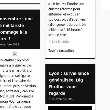
à 18 heures Pondre une
énième réforme pour
enfermer et expulser
 novembre : une
toujours plus d'étrangers
e militariste
(allongement du contrôle
d'identité à 16 heures)
hommage à la
semble être...
erre !
Lire la suite
Novembre 2012
Tag(s) :
#actualités
ovembre : on rend
age à la guerre, pas
morts Bernard Girard
Lyon : surveillance
ignant en collège Le
généralisée, Big
tière et l’ossuaire de
Brother vous
umont, près de Verdun
se, Lorraine) (Jean-Pol
regarde
NDMONT/Wikimédia
10 Novembre 2012
mons/CC) La presse
le en raffole : chaque