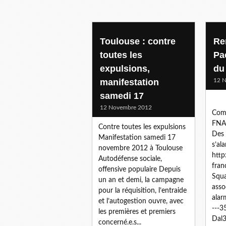
Toulouse : contre
Re
toutes les
Pa
expulsions,
du
manifestation
12 
samedi 17
12 Novembre 2012
Com
FNAR
Contre toutes les expulsions
Des 
Manifestation samedi 17
s’al
novembre 2012 à Toulouse
http
Autodéfense sociale,
fran
offensive populaire Depuis
Squa
un an et demi, la campagne
asso
pour la réquisition, l’entraide
ala
et l’autogestion ouvre, avec
---3
les premières et premiers
Dal3
concerné.e.s...