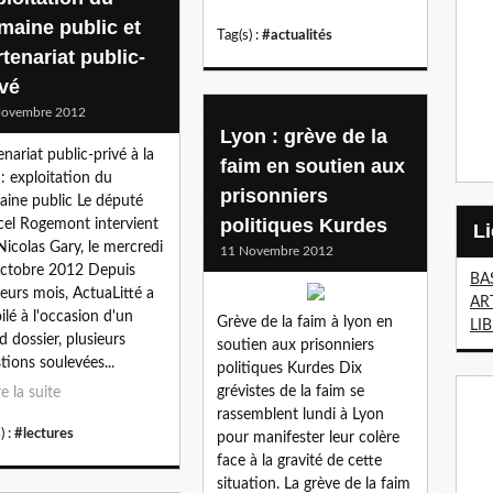
maine public et
Tag(s) :
#actualités
tenariat public-
ivé
Novembre 2012
Lyon : grève de la
enariat public-privé à la
faim en soutien aux
: exploitation du
prisonniers
ine public Le député
politiques Kurdes
el Rogemont intervient
Nicolas Gary, le mercredi
11 Novembre 2012
ctobre 2012 Depuis
BA
ieurs mois, ActuaLitté a
AR
ilé à l'occasion d'un
Grève de la faim à lyon en
LI
d dossier, plusieurs
soutien aux prisonniers
tions soulevées...
politiques Kurdes Dix
grévistes de la faim se
re la suite
rassemblent lundi à Lyon
) :
#lectures
pour manifester leur colère
face à la gravité de cette
situation. La grève de la faim