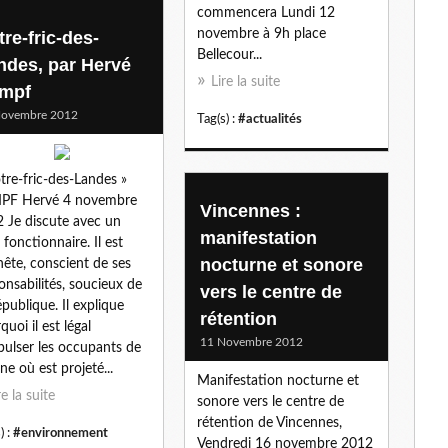
commencera Lundi 12
novembre à 9h place
re-fric-des-
Bellecour...
ndes, par Hervé
Lire la suite
mpf
Novembre 2012
Tag(s) :
#actualités
tre-fric-des-Landes »
PF Hervé 4 novembre
Vincennes :
 Je discute avec un
manifestation
 fonctionnaire. Il est
nocturne et sonore
ête, conscient de ses
onsabilités, soucieux de
vers le centre de
épublique. Il explique
rétention
quoi il est légal
11 Novembre 2012
pulser les occupants de
one où est projeté...
Manifestation nocturne et
re la suite
sonore vers le centre de
rétention de Vincennes,
) :
#environnement
Vendredi 16 novembre 2012