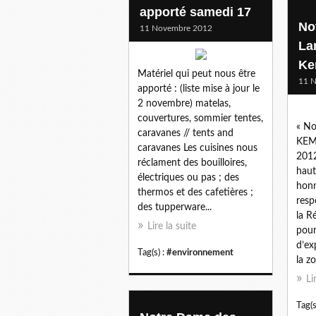
apporté samedi 17
Not
11 Novembre 2012
La
Ke
Matériel qui peut nous être
11 
apporté : (liste mise à jour le
2 novembre) matelas,
couvertures, sommier tentes,
« No
caravanes // tents and
KEM
caravanes Les cuisines nous
2012
réclament des bouilloires,
haut
électriques ou pas ; des
honn
thermos et des cafetières ;
resp
des tupperware...
la R
Lire la suite
pour
d’ex
Tag(s) :
#environnement
la z
Li
Tag(s