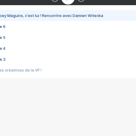
bey Maguire, c'est lui ! Rencontre avec Damien Witecka
e 6
e 5
e 4
e 3
s créatrices de la VF !
e 2
e 1
e Mektoub My Love arrive enfin ! Rencontre avec Shaïn Boumedine et Sal
i : après Toni en famille
elle réalise le bouleversant Dites lui que je l'aime
ais ! Rencontre autour de Vie privée de Rebecca Zlotowski