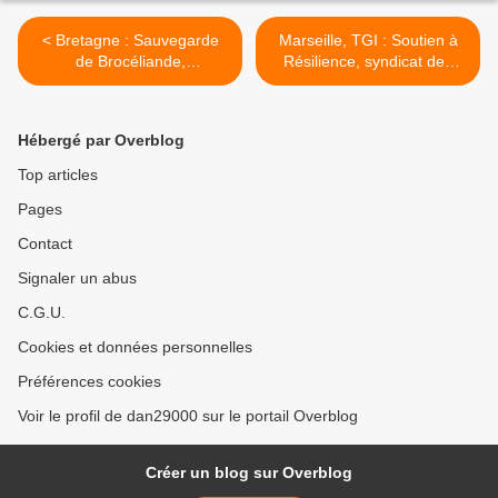
< Bretagne : Sauvegarde
Marseille, TGI : Soutien à
de Brocéliande,
Résilience, syndicat des
enterrement programmé
infirmiers contre l'ordre >
par la justice
Hébergé par Overblog
Top articles
Pages
Contact
Signaler un abus
C.G.U.
Cookies et données personnelles
Préférences cookies
Voir le profil de dan29000 sur le portail Overblog
Créer un blog sur Overblog