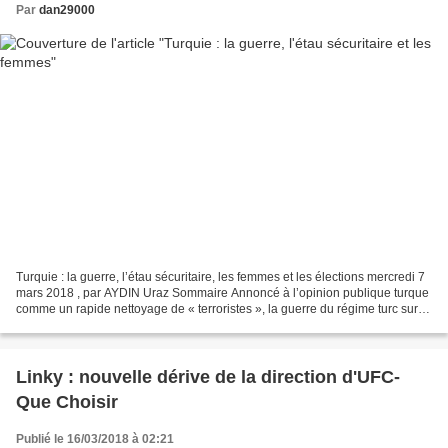
Par
dan29000
Turquie : la guerre, l’étau sécuritaire, les femmes et les élections mercredi 7
mars 2018 , par AYDIN Uraz Sommaire Annoncé à l’opinion publique turque
comme un rapide nettoyage de « terroristes », la guerre du régime turc sur
l’enclave kurde d’Afrin...
Linky : nouvelle dérive de la direction d'UFC-
Que Choisir
Publié le 16/03/2018 à 02:21