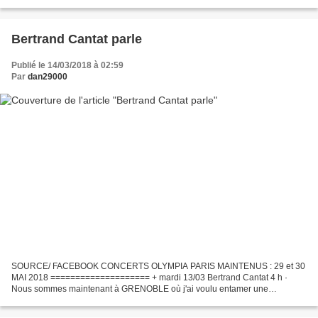
revendique sa légitimité à prendre en charge le...
Bertrand Cantat parle
Publié le 14/03/2018 à 02:59
Par
dan29000
SOURCE/ FACEBOOK CONCERTS OLYMPIA PARIS MAINTENUS : 29 et 30
MAI 2018 ==================== + mardi 13/03 Bertrand Cantat 4 h ·
Nous sommes maintenant à GRENOBLE où j'ai voulu entamer une
discussion avec quelques personnes qui manifestaient leur hostilité...