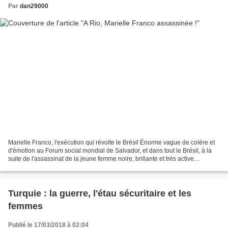
Par
dan29000
Marielle Franco, l'exécution qui révolte le Brésil Énorme vague de colère et
d'émotion au Forum social mondial de Salvador, et dans tout le Brésil, à la
suite de l'assassinat de la jeune femme noire, brillante et très active
conseillère municipale de...
Turquie : la guerre, l'étau sécuritaire et les
femmes
Publié le 17/03/2018 à 02:04