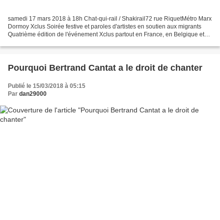
samedi 17 mars 2018 à 18h Chat-qui-rail / Shakirail72 rue RiquetMétro Marx
Dormoy Xclus Soirée festive et paroles d'artistes en soutien aux migrants
Quatrième édition de l'événement Xclus partout en France, en Belgique et
ailleurs !Cette fois ci on remet...
Pourquoi Bertrand Cantat a le droit de chanter
Publié le 15/03/2018 à 05:15
Par
dan29000