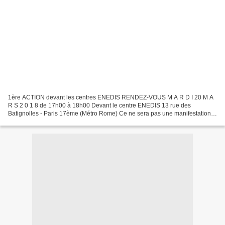
1ère ACTION devant les centres ENEDIS RENDEZ-VOUS M A R D I 20 M A
R S 2 0 1 8 de 17h00 à 18h00 Devant le centre ENEDIS 13 rue des
Batignolles - Paris 17ème (Métro Rome) Ce ne sera pas une manifestation
mais un simple rassemblementavec tracts et banderoles....