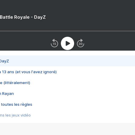
 Battle Royale - DayZ
 DayZ
 a 13 ans (et vous l'avez ignoré)
e (littéralement)
im Rayan
 toutes les règles
s les jeux vidéo
us choquant de Rockstar ? - Le scandale BULLY