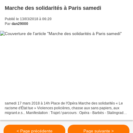
Marche des solidarités à Paris samedi
Publié le 13/03/2018 à 06:20
Par
dan29000
samedi 17 mars 2018 à 14h Place de l'Opéra Marche des solidarités « Le
racisme d'État tue » Violences policières, chasse aux sans papiers, aux
migrant.e.s... Manifestation : Trajet / parcours : Opéra - Barbès - Stalingrad
Opéra > Bd des Italiens > Bd...
< Page précédente
Page suivante >