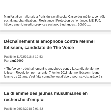
Manifestation nationale à Paris du travail social Casse des métiers, contrôle
social, marchandisation... Résistance ! Protection de l'enfance, IME, PJJ,
hébergement, insertion,services sociaux, étudiant-es... 10h00 :
Rassemblement devant Nexem, 14 Rue...
Déchaînement islamophobe contre Mennel
Ibtissem, candidate de The Voice
Publié le 11/02/2018 à 10:53
Par
dan29000
« The Voice » : déchaînement islamophobe contre la candidate Mennel
Ibtissem Révolution permanente, 7 février 2018 Mennel Ibtissem, jeune
femme de 22 ans, s’est faite connaître tout d’abord pour sa voix, grâce à sa
prestation à l’émission « The Voice...
Le dilemme des jeunes musulmanes en
recherche d'emploi
Publié le 09/02/2018 à 01:32