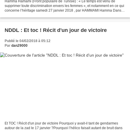
Hamma Hamami (Front populaire de Tunisie) : « Le temps est venu de
supprimer toute discrimination envers les femmes », et notamment en ce qui
concerne l’héritage samedi 27 janvier 2018 , par HAMMAMI Hamma Dans
une tribune publiée ce samedi 27 janvier...
NDDL : Et toc ! Récit d'un jour de victoire
Publié le 04/02/2018 à 05:12
Par
dan29000
Et TOC ! Récit d'un jour de victoire Pourquoi y avait-il tant de gendarmes
autour de la zad le 17 janvier ?Pourquoi l’hélico faisait autant de bruit dans