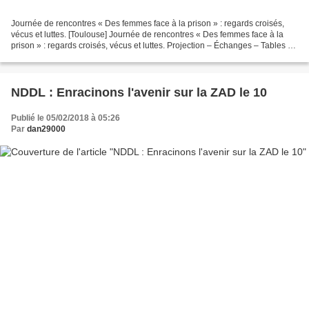
Journée de rencontres « Des femmes face à la prison » : regards croisés,
vécus et luttes. [Toulouse] Journée de rencontres « Des femmes face à la
prison » : regards croisés, vécus et luttes. Projection – Échanges – Tables de
presse – Repas – Bar et Concert...
NDDL : Enracinons l'avenir sur la ZAD le 10
Publié le 05/02/2018 à 05:26
Par
dan29000