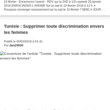
10 février - Enracinons l’avenir - RDV sur la ZAD à 12h samedi 20 janvier
2018 ENRACINONS L’AVENIR Sur la zad le 10 février 2018 à 12 h ✴
Pourquoi converger massivement sur la zad le 10 février ? MISE A JOUR :
Le projet d’aéroport a donc été, enfin, abandonné,...
Tunisie : Supprimer toute discrimination envers
les femmes
Publié le 05/02/2018 à 01:41
Par
dan29000