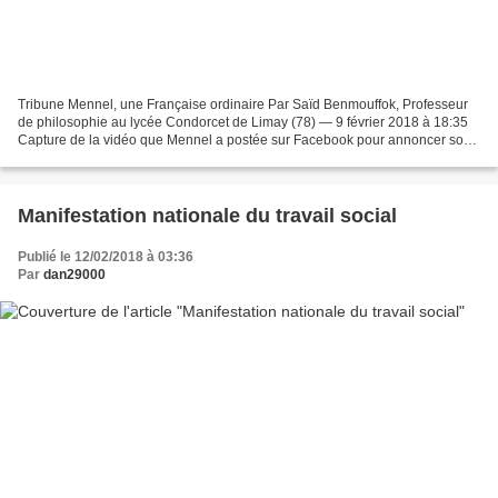
Tribune Mennel, une Française ordinaire Par Saïd Benmouffok, Professeur
de philosophie au lycée Condorcet de Limay (78) — 9 février 2018 à 18:35
Capture de la vidéo que Mennel a postée sur Facebook pour annoncer son
retrait de «The Voice». Photo DR Victime...
Manifestation nationale du travail social
Publié le 12/02/2018 à 03:36
Par
dan29000