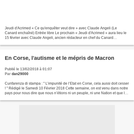
Jeudi d'Acrimed « Ce qu'enquêter veut dire » avec Claude Angeli (Le
Canard enchaîné) Entrée libre Le prochain « Jeudi d'Acrimed » aura lieu le
15 février avec Claude Angeli, ancien rédacteur en chef du Canard
enchaîné et toujours chroniqueur pour le palmipède....
En Corse, l'autisme et le mépris de Macron
Publié le 13/02/2018 à 01:07
Par
dan29000
Cunfarenza di stampa : " L’impunité de l’Etat en Corse, cela aussi doit cesser
! " Rédigé le Samedi 10 Février 2018 Cette semaine, on est venu dans notre
pays pour nous dire que nous n’étions ni un peuple, ni une Nation et que la
démocratie, le respect...