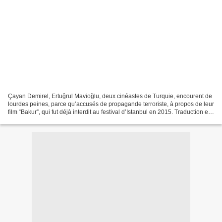
Çayan Demirel, Ertuğrul Mavioğlu, deux cinéastes de Turquie, encourent de
lourdes peines, parce qu’accusés de propagande terroriste, à propos de leur
film “Bakur”, qui fut déjà interdit au festival d’Istanbul en 2015. Traduction en
relai d’un communiqué...