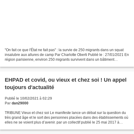
"On fait ce que l'État ne fait pas" : la survie de 250 migrants dans un squat
insalubre aux allures de camp Par Charlotte Oberti Publié le : 27/01/2021 En
région parisienne, environ 250 migrants survivent dans un bâtiment
désaffecté transformé en squat,...
EHPAD et covid, ou vieux et chez soi ! Un appel
toujours d'actualité
Publié le 10/02/2021 à 02:29
Par
dan29000
TRIBUNE Vieux et chez soi Le manifeste lance un débat sur la question du
très grand âge et le sort des personnes placées dans des établissements où
elles ne se voient plus d’avenir. par un collectif publié le 25 mai 2017 à
19h36 «Vieux ils sont, vieux...