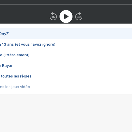
 DayZ
 a 13 ans (et vous l'avez ignoré)
e (littéralement)
im Rayan
 toutes les règles
s les jeux vidéo
us choquant de Rockstar ? - Le scandale BULLY
e plus moche de Steam
du RÊVE tourne au CAUCHEMAR
pendant 8 heures