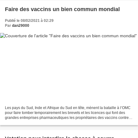
Faire des vaccins un bien commun mondial
Publié le 08/02/2021 à 02:29
Par
dan29000
Les pays du Sud, Inde et Afrique du Sud en tête, mènent la bataille à l’OMC
pour faire tomber temporairement les brevets et les licences qui font des
grandes entreprises pharmaceutiques les propriétaires des vaccins contre le
Covid-19. Mais les égoïsmes...