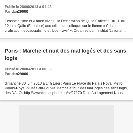
Publié le 28/06/2013 à 01:48
Par
dan29000
Ecosocialisme et « buen vivir » : la Déclaration de Quito Collectif- Du 10 au
12 juin, Quito (Equateur) accueillait un colloque sur le thème « Crise de
civilisation, écosocialisme et ’buen vivir’ ». Organisé par l’Institut National
des Hautes Etudes (IAEN),...
Paris : Marche et nuit des mal logés et des sans
logis
Publié le 28/06/2013 à 00:38
Par
dan29000
dimanche 30 juin 2013 à 14h Lieu : Paris 1e Place du Palais Royal Métro
Palais-Royal-Musée-du-Louvre Marche et nuit des mal logés des sans logis,
des DALOs http://www.demosphere.eu/rv/27170 Droit Au Logement Nous
faisons aujourd'hui le triste constat...