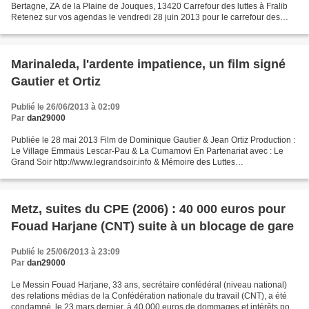
Bertagne, ZA de la Plaine de Jouques, 13420 Carrefour des luttes à Fralib
Retenez sur vos agendas le vendredi 28 juin 2013 pour le carrefour des
luttes à FRALIB (voir le communiqué...
Marinaleda, l'ardente impatience, un film signé
Gautier et Ortiz
Publié le 26/06/2013 à 02:09
Par
dan29000
Publiée le 28 mai 2013 Film de Dominique Gautier & Jean Ortiz Production :
Le Village Emmaüs Lescar-Pau & La Cumamovi En Partenariat avec : Le
Grand Soir http://www.legrandsoir.info & Mémoire des Luttes
http://www.medelu.org Durée : 11 '36
Metz, suites du CPE (2006) : 40 000 euros pour
Fouad Harjane (CNT) suite à un blocage de gare
Publié le 25/06/2013 à 23:09
Par
dan29000
Le Messin Fouad Harjane, 33 ans, secrétaire confédéral (niveau national)
des relations médias de la Confédération nationale du travail (CNT), a été
condamné, le 23 mars dernier, à 40 000 euros de dommages et intérêts pour