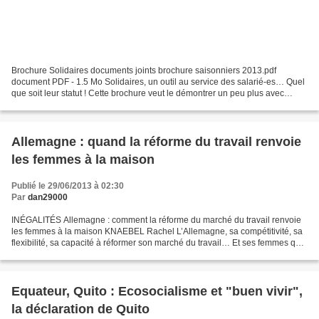
Brochure Solidaires documents joints brochure saisonniers 2013.pdf
document PDF - 1.5 Mo Solidaires, un outil au service des salarié-es… Quel
que soit leur statut ! Cette brochure veut le démontrer un peu plus avec
l’essentiel de ce qu’il faut savoir...
Allemagne : quand la réforme du travail renvoie
les femmes à la maison
Publié le 29/06/2013 à 02:30
Par
dan29000
INÉGALITÉS Allemagne : comment la réforme du marché du travail renvoie
les femmes à la maison KNAEBEL Rachel L’Allemagne, sa compétitivité, sa
flexibilité, sa capacité à réformer son marché du travail… Et ses femmes que
l’on rend dépendantes économiquement...
Equateur, Quito : Ecosocialisme et "buen vivir",
la déclaration de Quito