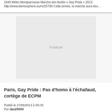
1940 Métro Montparnasse Marche des fiertés « Gay Pride » 2013
http://www.demosphere.eu/rv/25790 Cette année, la marche aura lieu
samedi 29 juin 2013. Venez nombreux en cette année...
Publicité
Paris, Gay Pride : Pas d'homo à l'échafaud,
cortège de ECPM
Publié le 27/06/2013 à 00:35
Par
dan29000