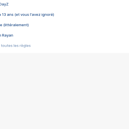
 DayZ
 a 13 ans (et vous l'avez ignoré)
e (littéralement)
im Rayan
 toutes les règles
s les jeux vidéo
us choquant de Rockstar ? - Le scandale BULLY
e plus moche de Steam
du RÊVE tourne au CAUCHEMAR
pendant 8 heures
it… à tort
umiliés par un jeu vidéo
ire - Final Fantasy 8