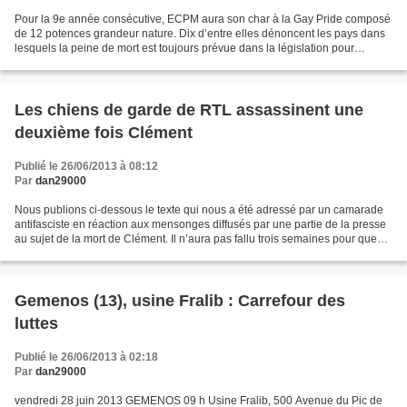
Pour la 9e année consécutive, ECPM aura son char à la Gay Pride composé
de 12 potences grandeur nature. Dix d’entre elles dénoncent les pays dans
lesquels la peine de mort est toujours prévue dans la législation pour
homosexualité: Arabie saoudite, Afghanistan,...
Les chiens de garde de RTL assassinent une
deuxième fois Clément
Publié le 26/06/2013 à 08:12
Par
dan29000
Nous publions ci-dessous le texte qui nous a été adressé par un camarade
antifasciste en réaction aux mensonges diffusés par une partie de la presse
au sujet de la mort de Clément. Il n’aura pas fallu trois semaines pour que
Clément Méric, militant engagé...
Gemenos (13), usine Fralib : Carrefour des
luttes
Publié le 26/06/2013 à 02:18
Par
dan29000
vendredi 28 juin 2013 GEMENOS 09 h Usine Fralib, 500 Avenue du Pic de