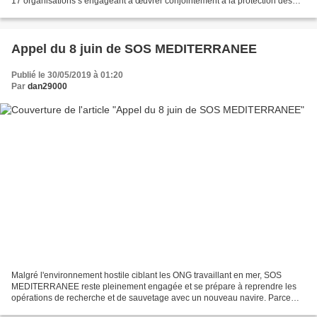
17 organisations s’engageant à œuvrer conjointement à la protection des
lanceurs d’alerte en les accompagnant...
Appel du 8 juin de SOS MEDITERRANEE
Publié le 30/05/2019 à 01:20
Par
dan29000
Malgré l'environnement hostile ciblant les ONG travaillant en mer, SOS
MEDITERRANEE reste pleinement engagée et se prépare à reprendre les
opérations de recherche et de sauvetage avec un nouveau navire. Parce
que le drame continue et qu'il est impératif...