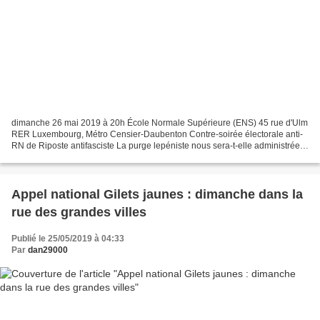
dimanche 26 mai 2019 à 20h École Normale Supérieure (ENS) 45 rue d'Ulm
RER Luxembourg, Métro Censier-Daubenton Contre-soirée électorale anti-
RN de Riposte antifasciste La purge lepéniste nous sera-t-elle administrée
le 26 mai sans qu'aucun sursaut se...
Appel national Gilets jaunes : dimanche dans la
rue des grandes villes
Publié le 25/05/2019 à 04:33
Par
dan29000