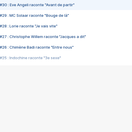
#30 : Eve Angeli raconte "Avant de partir"
#29 : MC Solaar raconte "Bouge de là"
28 : Lorie raconte "Je vais vite"
#27 : Christophe Willem raconte "Jacques a dit"
#26 : Chimène Badi raconte "Entre nous"
#25 : Indochine raconte "3e sexe"
#24 : Zaho raconte "C'est chelou"
#23 : Patrick Bruel raconte "Au café des délices"
#22 : Kyo raconte "Le chemin"
#21 : Nolwenn Leroy raconte "Cassé"
#20 : Patrick Hernandez raconte "Born to be alive"
#19 : Lorie raconte "Près de moi"