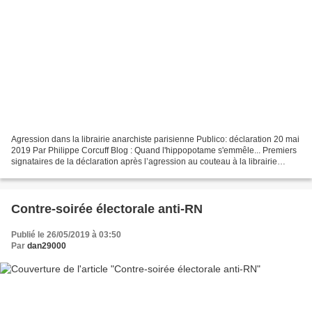
Agression dans la librairie anarchiste parisienne Publico: déclaration 20 mai
2019 Par Philippe Corcuff Blog : Quand l'hippopotame s'emmêle... Premiers
signataires de la déclaration après l’agression au couteau à la librairie
anarchiste Publico à Paris...
Contre-soirée électorale anti-RN
Publié le 26/05/2019 à 03:50
Par
dan29000