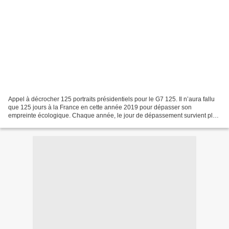
Appel à décrocher 125 portraits présidentiels pour le G7 125. Il n’aura fallu
que 125 jours à la France en cette année 2019 pour dépasser son
empreinte écologique. Chaque année, le jour de dépassement survient plus
tôt dans l’année. Depuis le 5 mai dernier,...