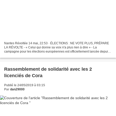
Nantes Révoltée 14 mai, 22:53 · ÉLECTIONS : NE VOTE PLUS, PRÉPARE
LA RÉVOLTE - « Celui qui donne sa voix n'a plus rien à dire » - La
campagne pour les élections européennes est officiellement lancée depuis
deux jours. Le 26 mai, dans un contexte de révolte...
Rassemblement de solidarité avec les 2
licenciés de Cora
Publié le 24/05/2019 à 03:15
Par
dan29000