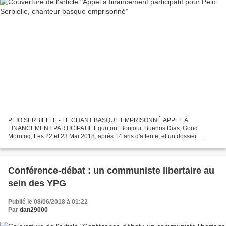
PEIO SERBIELLE - LE CHANT BASQUE EMPRISONNÉ APPEL À
FINANCEMENT PARTICIPATIF Egun on, Bonjour, Buenos Días, Good
Morning, Les 22 et 23 Mai 2018, après 14 ans d'attente, et un dossier
judiciaire tombé dans les oubliettes, le Tribunal n'a même pas retenu...
Conférence-débat : un communiste libertaire au
sein des YPG
Publié le 08/06/2018 à 01:22
Par
dan29000