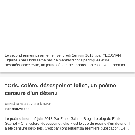
Le second printemps arménien vendredi 1er juin 2018 , par YEGAVIAN
Tigrane Après trois semaines de manifestations pacifiques et de
désobéissance civile, un jeune député de l’opposition est devenu premier
ministre d’Arménie, le 8 mai dernier. Une population...
"Cris, colère, désespoir et folie", un poème
censuré d'un détenu
Publié le 16/06/2018 à 04:45
Par
dan29000
Le poème interdit 9 juin 2018 Par Emile Gabriel Blog : Le blog de Emile
Gabriel « Cris, colère, désespoir et folie » est le titre du poème d'un détenu. Il
a été censuré deux fois. C'est par conséquent sa première publication. Ce
poème d'une personne détenue...