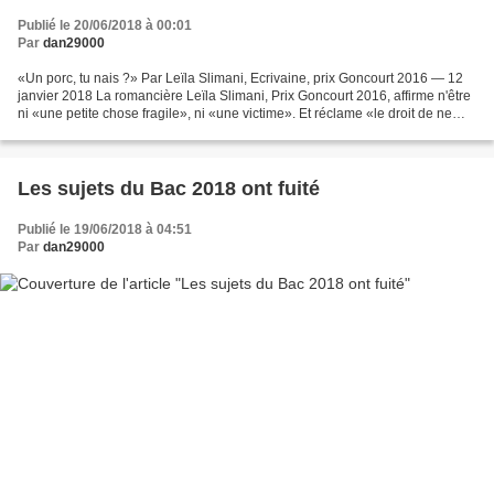
Publié le 20/06/2018 à 00:01
Par
dan29000
«Un porc, tu nais ?» Par Leïla Slimani, Ecrivaine, prix Goncourt 2016 — 12
janvier 2018 La romancière Leïla Slimani, Prix Goncourt 2016, affirme n'être
ni «une petite chose fragile», ni «une victime». Et réclame «le droit de ne
pas être importunée», sa...
Les sujets du Bac 2018 ont fuité
Publié le 19/06/2018 à 04:51
Par
dan29000