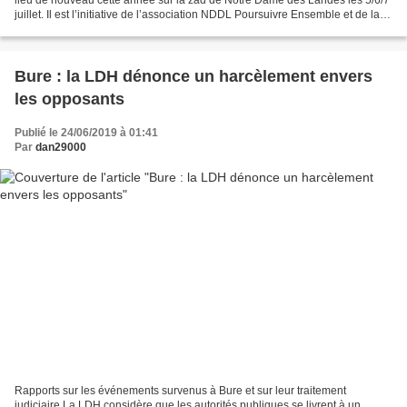
lieu de nouveau cette année sur la zad de Notre Dame des Landes les 5/6/7
juillet. Il est l’initiative de l’association NDDL Poursuivre Ensemble et de la
dynamique enclenchée l’an dernier...
Bure : la LDH dénonce un harcèlement envers
les opposants
Publié le 24/06/2019 à 01:41
Par
dan29000
Rapports sur les événements survenus à Bure et sur leur traitement
judiciaire La LDH considère que les autorités publiques se livrent à un