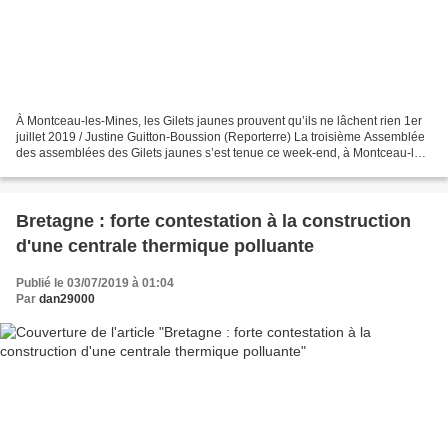
À Montceau-les-Mines, les Gilets jaunes prouvent qu’ils ne lâchent rien 1er
juillet 2019 / Justine Guitton-Boussion (Reporterre) La troisième Assemblée
des assemblées des Gilets jaunes s’est tenue ce week-end, à Montceau-les-
Mines. Près de 700 personnes...
Bretagne : forte contestation à la construction
d'une centrale thermique polluante
Publié le 03/07/2019 à 01:04
Par
dan29000