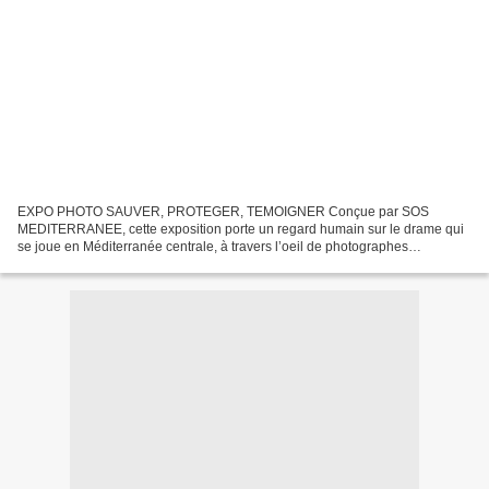
EXPO PHOTO SAUVER, PROTEGER, TEMOIGNER Conçue par SOS
MEDITERRANEE, cette exposition porte un regard humain sur le drame qui
se joue en Méditerranée centrale, à travers l’oeil de photographes
embarqués et par les témoignages de marins-sauveteurs et de...