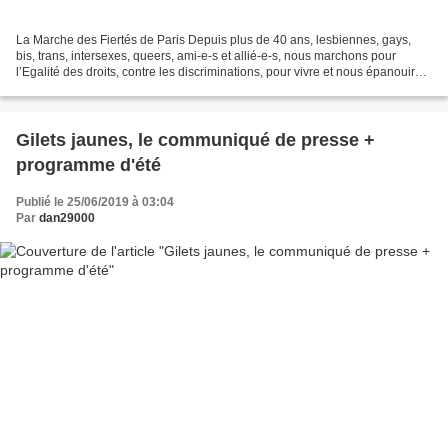
La Marche des Fiertés de Paris Depuis plus de 40 ans, lesbiennes, gays,
bis, trans, intersexes, queers, ami-e-s et allié-e-s, nous marchons pour
l’Egalité des droits, contre les discriminations, pour vivre et nous épanouir
dans nos corps, dans nos genres,...
Gilets jaunes, le communiqué de presse +
programme d'été
Publié le 25/06/2019 à 03:04
Par
dan29000