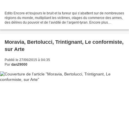
Edito Encore et toujours le bruit et la fureur qui s’abattent sur de nombreuses
régions du monde, multipliant les victimes, otages du commerce des armes,
des délires du pouvoir et de l’avidité de l’argent-tyran. Encore plus
d’innocents sacrifiés sur l’autel...
Moravia, Bertolucci, Trintignant, Le conformiste,
sur Arte
Publié le 27/06/2015 à 04:35
Par
dan29000