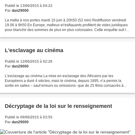
Publié le 13/06/2015 à 04:22
Par
dan29000
La mafia à nos portes mardi 16 juin à 20h50 (52 min) Rediffusion vendredi
19.06 à 9h50 En Europe, mafieux et trafiquants profitent de vides juridiques
pour blanchir des sommes de plus en plus colossales. Cette enquête suit le
parcours de l'argent sale...
L'esclavage au cinéma
Publié le 12/06/2015 à 02:26
Par
dan29000
L’esclavage au cinéma La mise en esclavage des Africains par les
Européens a duré 4 siècles, mais le cinéma, depuis 1895, n’a permis la
sortie en salles – sauf erreurs ou omissions- que de 25 films consacrés à
cette question (dont 8 adaptations de La...
Décryptage de la loi sur le renseignement
Publié le 09/06/2015 à 03:55
Par
dan29000