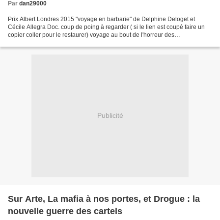
Par
dan29000
Prix Albert Londres 2015 "voyage en barbarie" de Delphine Deloget et
Cécile Allegra Doc. coup de poing à regarder ( si le lien est coupé faire un
copier coller pour le restaurer) voyage au bout de l'horreur des
ERYTHREENS qui tentent la fuite vers l'Europe....
Publicité
Sur Arte, La mafia à nos portes, et Drogue : la
nouvelle guerre des cartels