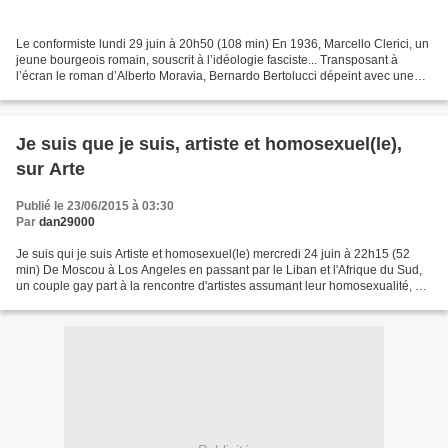
Le conformiste lundi 29 juin à 20h50 (108 min) En 1936, Marcello Clerici, un
jeune bourgeois romain, souscrit à l’idéologie fasciste... Transposant à
l’écran le roman d’Alberto Moravia, Bernardo Bertolucci dépeint avec une
puissance époustouflante le...
Je suis que je suis, artiste et homosexuel(le),
sur Arte
Publié le 23/06/2015 à 03:30
Par
dan29000
Je suis qui je suis Artiste et homosexuel(le) mercredi 24 juin à 22h15 (52
min) De Moscou à Los Angeles en passant par le Liban et l'Afrique du Sud,
un couple gay part à la rencontre d'artistes assumant leur homosexualité, et
parfois persécutés pour leur...