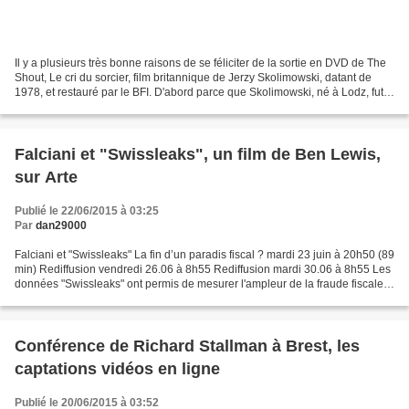
Il y a plusieurs très bonne raisons de se féliciter de la sortie en DVD de The
Shout, Le cri du sorcier, film britannique de Jerzy Skolimowski, datant de
1978, et restauré par le BFI. D'abord parce que Skolimowski, né à Lodz, fut
un des grands noms du...
Falciani et "Swissleaks", un film de Ben Lewis,
sur Arte
Publié le 22/06/2015 à 03:25
Par
dan29000
Falciani et "Swissleaks" La fin d’un paradis fiscal ? mardi 23 juin à 20h50 (89
min) Rediffusion vendredi 26.06 à 8h55 Rediffusion mardi 30.06 à 8h55 Les
données "Swissleaks" ont permis de mesurer l'ampleur de la fraude fiscale
en Europe. Ce documentaire...
Conférence de Richard Stallman à Brest, les
captations vidéos en ligne
Publié le 20/06/2015 à 03:52