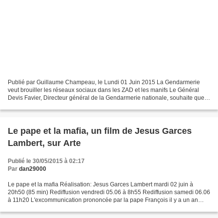
Publié par Guillaume Champeau, le Lundi 01 Juin 2015 La Gendarmerie
veut brouiller les réseaux sociaux dans les ZAD et les manifs Le Général
Devis Favier, Directeur général de la Gendarmerie nationale, souhaite que
les forces de l'ordre puissent obtenir...
Le pape et la mafia, un film de Jesus Garces
Lambert, sur Arte
Publié le 30/05/2015 à 02:17
Par
dan29000
Le pape et la mafia Réalisation: Jesus Garces Lambert mardi 02 juin à
20h50 (85 min) Rediffusion vendredi 05.06 à 8h55 Rediffusion samedi 06.06
à 11h20 L'excommunication prononcée par la pape François il y a un an
peut-elle mettre fin à la collusion entre...