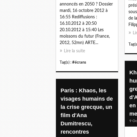
annoncés en 2050 ? Dossier
prés
mardi, 16 octobre 2012 à
sous
16:55 Rediffusions :
de l
16.10.2012 à 20:50
Filipp
20.10.2012 à 15:40 Les
Li
moissons du futur (France,
2012, 52mn) ARTE...
Tag(s
Lire la suite
Tag(s) :
#écrans
Kh
hu
gr
Paris : Khaos, les
d'
visages humains de
en
la crise grecque, un
me
film d'Ana
9 Oc
Dumitrescu,
rencontres