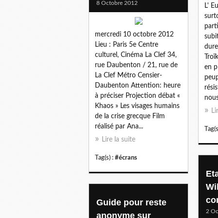
8 Octobre 2012
L' E
surt
part
mercredi 10 octobre 2012
subi
Lieu : Paris 5e Centre
dure 
culturel, Cinéma La Clef 34,
Troï
rue Daubenton / 21, rue de
en p
La Clef Métro Censier-
peup
Daubenton Attention: heure
rési
à préciser Projection débat «
nous
Khaos » Les visages humains
Li
de la crise grecque Film
réalisé par Ana...
Tag(s
Lire la suite
Tag(s) :
#écrans
Eta
Wi
co
Guide pour reste
2 Oc
anonyme sur