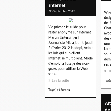
internet
30 Septembre 2012
Wiki
dés
des 
Vie privée : le guide pour
Cham
rester anonyme sur Internet
avoc
Martin Untersinger |
des 
Journaliste Mis à jour le jeudi
une 
2 février 2012 Hadopi, Acta :
l'ar
les lois qui surveillent
sour
Internet se multiplient. Mode
démo
d’emploi à l’usage des non-
ses 
geeks pour utiliser le Web
Li
sans...
Lire la suite
Tag(s
Tag(s) :
#écrans
Al
de