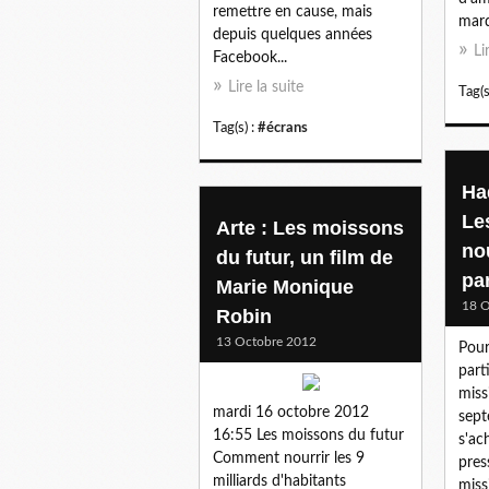
remettre en cause, mais
mardi
depuis quelques années
Li
Facebook...
Lire la suite
Tag(s
Tag(s) :
#écrans
Ha
Le
Arte : Les moissons
no
du futur, un film de
pa
Marie Monique
18 O
Robin
13 Octobre 2012
Pour
part
miss
mardi 16 octobre 2012
sept
16:55 Les moissons du futur
s'ac
Comment nourrir les 9
pres
milliards d'habitants
miss