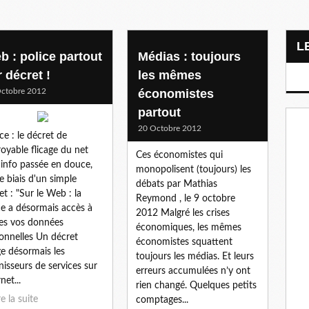
b : police partout
Médias : toujours
 décret !
les mêmes
ctobre 2012
économistes
partout
20 Octobre 2012
ce : le décret de
croyable flicage du net
Ces économistes qui
info passée en douce,
monopolisent (toujours) les
le biais d'un simple
débats par Mathias
et : "Sur le Web : la
Reymond , le 9 octobre
ce a désormais accès à
2012 Malgré les crises
es vos données
économiques, les mêmes
onnelles Un décret
économistes squattent
ge désormais les
toujours les médias. Et leurs
nisseurs de services sur
erreurs accumulées n’y ont
net...
rien changé. Quelques petits
re la suite
comptages...