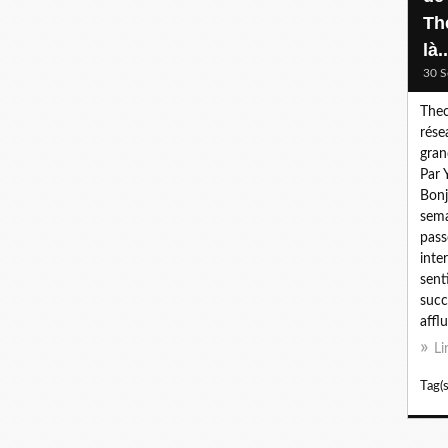
Th
là..
30 S
Thec
rése
gran
Par 
Bonj
sema
pass
inte
sent
succ
afflu
Li
Tag(s