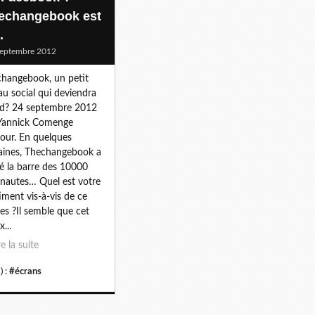
echangebook est
.
eptembre 2012
hangebook, un petit
au social qui deviendra
d? 24 septembre 2012
Yannick Comenge
our. En quelques
ines, Thechangebook a
é la barre des 10000
rnautes… Quel est votre
iment vis-à-vis de ce
es ?Il semble que cet
x...
re la suite
) :
#écrans