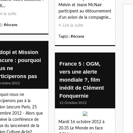
Melvin et Jeane McNair
,...
participent au détournement
re la suite
d'un avion de la compagnie...
) :
#écrans
Lire la suite
Tag(s) :
#écrans
dopi et Mission
scure : pourquoi
France 5 : OGM,
us ne
vers une alerte
rticiperons pas
mondiale ?, film
ctobre 2012
inédit de Clément
quoi nous ne
Fonquernie
iciperons pas à la
12 Octobre 2012
ion Lescure Paris, 25
embre 2012 - Alors que
hève la conférence de
Mardi 16 octobre 2012 à
se du lancement de la
20.35 Le Monde en face
ion Culture-Acte2,