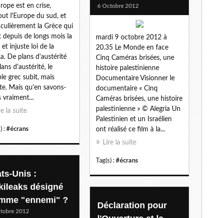
urope est en crise,
6 Octobre 2012
out l'Europe du sud, et
iculièrement la Grèce qui
t depuis de longs mois la
mardi 9 octobre 2012 à
et injuste loi de la
20.35 Le Monde en face
ka. De plans d'austérité
Cinq Caméras brisées, une
lans d'austérité, le
histoire palestinienne
le grec subit, mais
Documentaire Visionner le
ste. Mais qu'en savons-
documentaire « Cinq
 vraiment...
Caméras brisées, une histoire
palestinienne » © Alegria Un
re la suite
Palestinien et un Israélien
) :
#écrans
ont réalisé ce film à la...
Lire la suite
Tag(s) :
#écrans
ts-Unis :
kileaks désigné
mme "ennemi" ?
Déclaration pour
tobre 2012