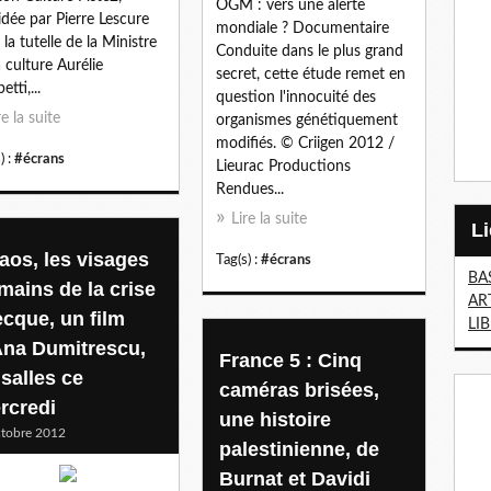
OGM : vers une alerte
idée par Pierre Lescure
mondiale ? Documentaire
 la tutelle de la Ministre
Conduite dans le plus grand
a culture Aurélie
secret, cette étude remet en
etti,...
question l'innocuité des
re la suite
organismes génétiquement
modifiés. © Criigen 2012 /
) :
#écrans
Lieurac Productions
Rendues...
Lire la suite
aos, les visages
Tag(s) :
#écrans
BA
mains de la crise
AR
ecque, un film
LI
Ana Dumitrescu,
France 5 : Cinq
 salles ce
caméras brisées,
rcredi
une histoire
tobre 2012
palestinienne, de
Burnat et Davidi