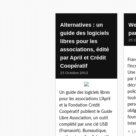
ecrans
Alternatives : un
We
guide des logiciels
par
libres pour les
25 O
associations, édité
par April et Crédit
Fran
Coopératif
l’in
Une 
25 Octobre 2012
par 
décr
poli
Un guide des logiciels libres
tout
pour les associations L'April
pers
et la Fondation Crédit
obli
Coopératif publient le Guide
four
Libre Association, un outil
Inter
complété par une clé USB
(Framasoft). Bureautique,
Li