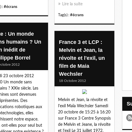
Lire la suite
) :
#écrans
Tag(s) :
#écrans
te : Un monde
ns humains ? Un
France 3 et LCP :
m inédit de
Melvin et Jean, la
ilippe Borrel
révolte et l'exil, un
ctobre 2012
film de Maia
Wechsler
i 23 octobre 2012
18 Octobre 2012
50 Un monde sans
ins ? XXIe siècle. Les
ines sont devenues
Melvin et Jean, la révolte et
présentes. Des
l'exil Maïa Wechsler Samedi
ications robotiques aux
20 octobre de 15:25 à 16:20
technologies, elles
sur France 3 Centre Synopsis
hissent notre espace.
de Melvin et Jeane, la révolte
 ont-elles pour seul but
et l'exil Le 31 juillet 1972,
éliorer notre existence ?