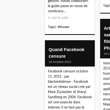
gestion, travail collaboratif,
Tag(s
le guide passe en revue de
nombreux...
Lire la suite
Tag(s) :
#écrans
Ar
sa
fil
Ph
Quand Facebook
19 O
censure
18 Octobre 2012
mard
20:
Facebook censure octobre
huma
11, 2012 · par
mach
blackmetalnow · Facebook
omni
est un réseau social crée par
appl
Mark Zuckerber et Sheryl
nano
Sandberg en 2004. Facebook
enva
est une avancée dans
Mais
internet, il ne faut pas le
d'am