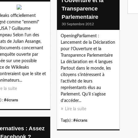
l'Ouverture et la
Transparence
leaks officiellement
Parlementaire
igné comme "ennemi"
30 Septembre 2012
USA ? Guillaume
peau Selon l'un des
OpeningParliament :
ats de Julian Assange,
Lancement de la Déclaration
documents concernant
pour l’Ouverture et la
enquête ouverte par
Transparence Parlementaire
mée sur une possible
La déclaration en 4 langues
ce de Wikileaks
Partout dans le monde, les
ntreraient que le site et
citoyens s’intéressent à
animateurs...
l’activité de leurs
représentants élus au
re la suite
Parlement. Qu’il s’agisse
) :
#écrans
d’accéder...
Lire la suite
Tag(s) :
#écrans
ternatives : Assez
 Facebook ?