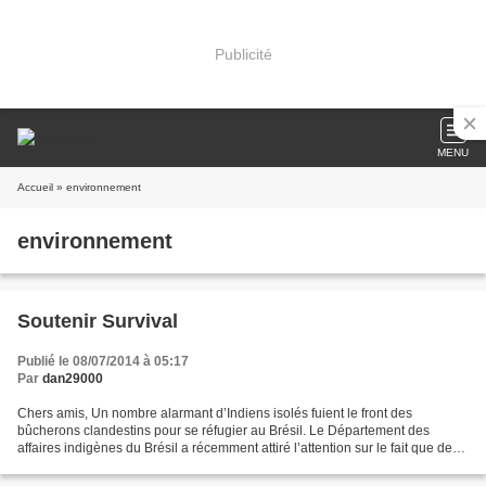
Publicité
MENU
Accueil
» environnement
environnement
Soutenir Survival
Publié le 08/07/2014 à 05:17
Par
dan29000
Chers amis, Un nombre alarmant d’Indiens isolés fuient le front des
bûcherons clandestins pour se réfugier au Brésil. Le Département des
affaires indigènes du Brésil a récemment attiré l’attention sur le fait que des
groupes d’Indiens isolés étaient exposés...