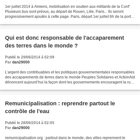
1er juillet 2014 à Amiens, mobilisation en soutien aux militants de la Conf'
Plusieurs bus sont prévus, au départ de Rouen, Lille, Paris... Ils seront
progressivement ajoutés à cette page. Paris, départ 1er juillet 6h de la porte
de Clignancourt : http://fr.amiando.com/procesdes1000vaches.html...
Qui est donc responsable de l'accaparement
des terres dans le monde ?
Publié le 29/06/2014 à 02:09
Par
dan29000
L’argent des contribuables et les politiques gouvernementales responsables
des accaparements de terres dans le monde Peuples Solidaires et ActionAid
dénoncent aujourd’hui la façon dont les gouvernements encouragent la ruée
mondiale vers la terre à travers...
Remunicipalisation : reprendre partout le
contrôle de l'eau
Publié le 28/06/2014 à 02:05
Par
dan29000
remunicipalisation.org : partout dans le monde, des villes reprennent le