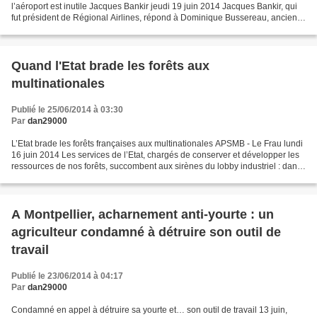
l’aéroport est inutile Jacques Bankir jeudi 19 juin 2014 Jacques Bankir, qui
fut président de Régional Airlines, répond à Dominique Bussereau, ancien
ministre délégué aux transports....
Quand l'Etat brade les forêts aux
multinationales
Publié le 25/06/2014 à 03:30
Par
dan29000
L’Etat brade les forêts françaises aux multinationales APSMB - Le Frau lundi
16 juin 2014 Les services de l’Etat, chargés de conserver et développer les
ressources de nos forêts, succombent aux sirènes du lobby industriel : dans
le Lot, soixante-dix hectares...
A Montpellier, acharnement anti-yourte : un
agriculteur condamné à détruire son outil de
travail
Publié le 23/06/2014 à 04:17
Par
dan29000
Condamné en appel à détruire sa yourte et… son outil de travail 13 juin,