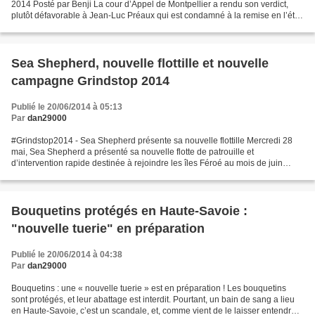
2014 Posté par Benji La cour d’Appel de Montpellier a rendu son verdict,
plutôt défavorable à Jean-Luc Préaux qui est condamné à la remise en l’état
du terrain… Il devra donc entre...
Sea Shepherd, nouvelle flottille et nouvelle
campagne Grindstop 2014
Publié le 20/06/2014 à 05:13
Par
dan29000
#Grindstop2014 - Sea Shepherd présente sa nouvelle flottille Mercredi 28
mai, Sea Shepherd a présenté sa nouvelle flotte de patrouille et
d’intervention rapide destinée à rejoindre les îles Féroé au mois de juin
prochain dans le port de Locquirec. Les...
Bouquetins protégés en Haute-Savoie :
"nouvelle tuerie" en préparation
Publié le 20/06/2014 à 04:38
Par
dan29000
Bouquetins : une « nouvelle tuerie » est en préparation ! Les bouquetins
sont protégés, et leur abattage est interdit. Pourtant, un bain de sang a lieu
en Haute-Savoie, c’est un scandale, et, comme vient de le laisser entendre