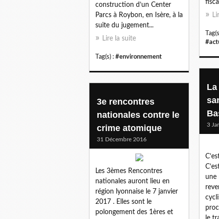
fisca
construction d’un Center
Parcs à Roybon, en Isère, à la
Li
suite du jugement...
Tag(s
Lire la suite
#act
Tag(s) :
#environnement
La
sa
3e rencontres
Bas
nationales contre le
3 Ja
crime atomique
31 Décembre 2016
C’es
C’es
Les 3èmes Rencontres
une 
nationales auront lieu en
reve
région lyonnaise le 7 janvier
cycl
2017 . Elles sont le
proc
polongement des 1ères et
le tr