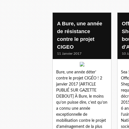
environnement
A Bure, une année
Of
de résistance
Sh
contre le projet
bo
CIGEO
d'
11 Janvier 2017
10 J
Bure, une année déter’
Sea 
contre le projet CIGÉO ! 2
Offi
janvier 2017 [ARTICLE
Shep
PUBLIÉ SUR GAZETTE
requ
DEBOUT] À Bure, le moins
décr
qu’on puisse dire, c’est qu’on
2015
a connu une année
6 an
exceptionnelle de
l’us
mobilisation contre le projet
Nati
d’aménagement de la plus
soci