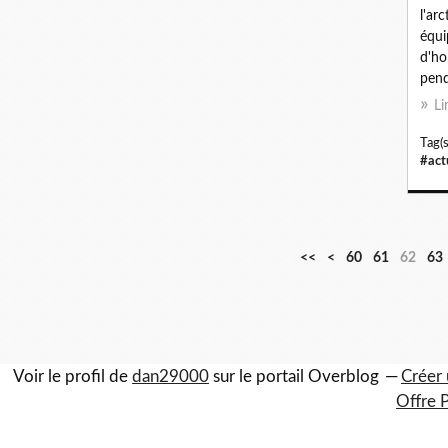
l'ar
équi
d'ho
pend
Li
Tag(s
#act
1
2
3
4
5
<<
<
60
61
62
63
0
0
0
0
0
Voir le profil de
dan29000
sur le portail Overblog
Créer 
Offre 