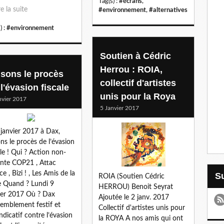
Tag(s) :
#écrans
,
re la suite
#environnement
,
#alternatives
) :
#environnement
Soutien à Cédric
Herrou : ROIA,
isons le procès
collectif d'artistes
l'évasion fiscale
unis pour la Roya
nvier 2017
5 Janvier 2017
 janvier 2017 à Dax,
ons le procès de l’évasion
ale ! Qui ? Action non-
ente COP21 , Attac
e , Bizi ! , Les Amis de la
ROIA (Soutien Cédric
e Quand ? Lundi 9
HERROU) Benoit Seyrat
ier 2017 Où ? Dax
Ajoutée le 2 janv. 2017
emblement festif et
Collectif d'artistes unis pour
ndicatif contre l’évasion
la ROYA A nos amis qui ont