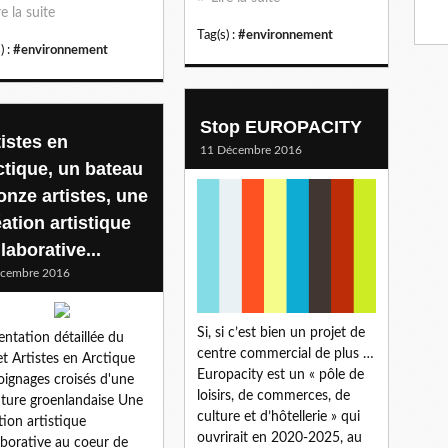
re la suite
Tag(s) :
#environnement
) :
#environnement
Stop EUROPACITY
tistes en
11 Décembre 2016
ctique, un bateau
onze artistes, une
ation artistique
laborative...
écembre 2016
Si, si c’est bien un projet de
entation détaillée du
centre commercial de plus …
et Artistes en Arctique
Europacity est un « pôle de
ignages croisés d'une
loisirs, de commerces, de
ture groenlandaise Une
culture et d’hôtellerie » qui
tion artistique
ouvrirait en 2020-2025, au
aborative au coeur de