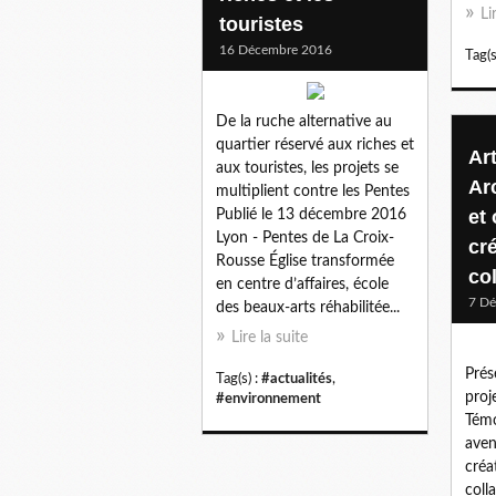
Li
touristes
16 Décembre 2016
Tag(s
De la ruche alternative au
quartier réservé aux riches et
Ar
aux touristes, les projets se
Ar
multiplient contre les Pentes
et 
Publié le 13 décembre 2016
Lyon - Pentes de La Croix-
cré
Rousse Église transformée
col
en centre d’affaires, école
7 D
des beaux-arts réhabilitée...
Lire la suite
Prés
Tag(s) :
#actualités
,
proj
#environnement
Témo
aven
créa
coll