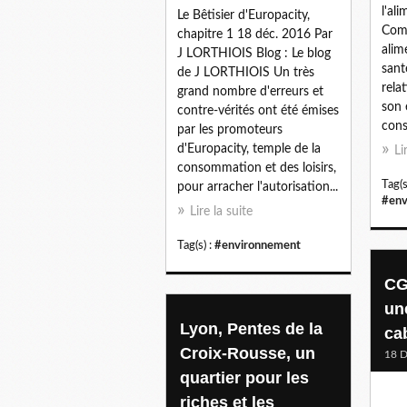
l'al
Le Bêtisier d'Europacity,
Comm
chapitre 1 18 déc. 2016 Par
alim
J LORTHIOIS Blog : Le blog
sant
de J LORTHIOIS Un très
rela
grand nombre d'erreurs et
son 
contre-vérités ont été émises
cons
par les promoteurs
d'Europacity, temple de la
Li
consommation et des loisirs,
Tag(s
pour arracher l'autorisation...
#env
Lire la suite
Tag(s) :
#environnement
CG
un
Lyon, Pentes de la
ca
Croix-Rousse, un
18 
quartier pour les
riches et les