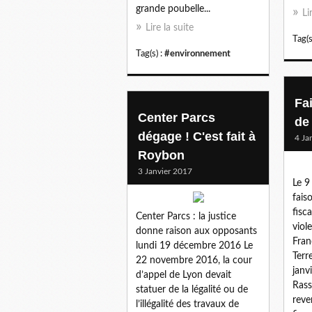
grande poubelle...
Li
Lire la suite
Tag(s
Tag(s) :
#environnement
Fa
Center Parcs
de 
dégage ! C'est fait à
4 Ja
Roybon
3 Janvier 2017
Le 9
fais
fisc
Center Parcs : la justice
viol
donne raison aux opposants
Franc
lundi 19 décembre 2016 Le
Terr
22 novembre 2016, la cour
janv
d’appel de Lyon devait
Rass
statuer de la légalité ou de
reve
l’illégalité des travaux de