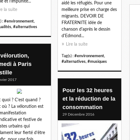
le et l’impunité...
aidé les réfugiés. Pour une
re la suite
meilleure prise en charge des
migrants. DEVOIR DE
) :
#environnement
,
FRATERNITE idée de
ualités
,
#alternatives
chanson d'après le dessin
d'Edmond...
Lire la suite
 vélorution,
Tag(s) :
#environnement
,
#alternatives
,
#musiques
medi à Paris
tille
nvier 2017
Pour les 32 heures
et la réduction de la
t quoi ? C’est quand ?
consommation
t où ? La vélorution est
manifestation
29 Décembre 2016
ndicative et festive de
istes urbains qui
lament leur fierté d’être
afic, pour une fois.