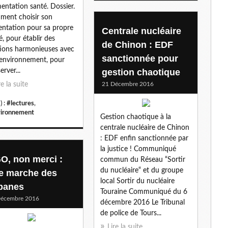
imentation santé. Dossier.
ent choisir son
entation pour sa propre
Centrale nucléaire
é, pour établir des
de Chinon : EDF
tions harmonieuses avec
sanctionnée pour
environnement, pour
erver...
gestion chaotique
re la suite
21 Décembre 2016
) :
#lectures
,
ironnement
Gestion chaotique à la
centrale nucléaire de Chinon
: EDF enfin sanctionnée par
la justice ! Communiqué
O, non merci :
commun du Réseau “Sortir
du nucléaire“ et du groupe
e marche des
local Sortir du nucléaire
banes
Touraine Communiqué du 6
Décembre 2016
décembre 2016 Le Tribunal
de police de Tours...
Lire la suite