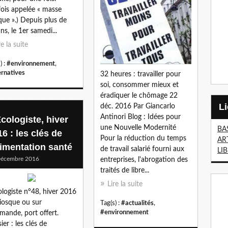
fois appelée « masse
ique ».) Depuis plus de
ns, le 1er samedi...
re la suite
) :
#environnement
,
ernatives
32 heures : travailler pour
soi, consommer mieux et
éradiquer le chômage 22
déc. 2016 Par Giancarlo
Antinori Blog : Idées pour
Ecologiste, hiver
une Nouvelle Modernité
BA
6 : les clés de
Pour la réduction du temps
AR
alimentation santé
de travail salarié fourni aux
LI
Décembre 2016
entreprises, l'abrogation des
traités de libre...
Lire la suite
ologiste n°48, hiver 2016
iosque ou sur
Tag(s) :
#actualités
,
#environnement
ande, port offert.
ier : les clés de