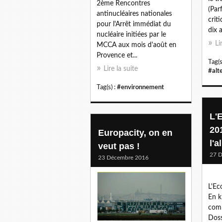
2ème Rencontres
(Par
antinucléaires nationales
crit
pour l'Arrêt immédiat du
dix a
nucléaire initiées par le
Li
MCCA aux mois d'août en
Provence et...
Tag(s
Lire la suite
#alt
Tag(s) :
#environnement
L'
201
Europacity, on en
l'
veut pas !
27 
23 Décembre 2016
L'Ec
En k
comm
Doss