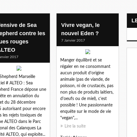
fensive de Sea
Vivre vegan, le
epherd contre les
nouvel Eden ?
ues rouges
7 Janvier 2017
ALTEO
anvier 2017
Manger équilibré et se
régaler en ne consommant
aucun produit d’origine
Shepherd Marseille
animale (pas de viande, de
ciel # ALTEO : Sea
poisson, ni de crustacés, pas
herd France dépose une
non plus de produits laitiers,
ête en annulation du
d'oeufs ou de miel), c’est
et du 28 décembre
possible ! Une passionnante
 autorisant pour encore
enquête sur le mode de vie
s les rejets toxiques de
"vegan",...
ine ALTEO dans le Parc
Lire la suite
onal des Calanques La
été ALTEO, qui exploite...