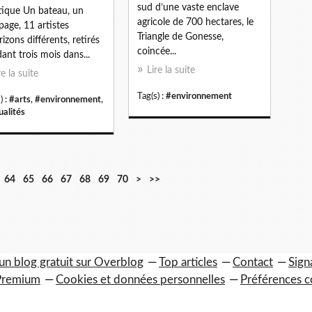
sud d’une vaste enclave
ctique Un bateau, un
agricole de 700 hectares, le
page, 11 artistes
Triangle de Gonesse,
rizons différents, retirés
coincée...
ant trois mois dans...
Lire la suite
re la suite
Tag(s) :
#environnement
) :
#arts
,
#environnement
,
ualités
8
9
1
2
64
65
66
67
68
69
70
>
>>
0
0
0
0
0
0
un blog gratuit sur Overblog
Top articles
Contact
Sign
Premium
Cookies et données personnelles
Préférences c