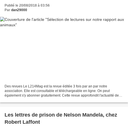
Publié le 20/08/2018 à 03:56
Par
dan29000
Des revues Le L214Mag est la revue éditée 3 fois par an par notre
association. Elle est consultable et téléchargeable en ligne. On peut
également s'y abonner gratuitement. Cette revue approfondit l'actualité de
l'association et permet de suivre nos actions....
Les lettres de prison de Nelson Mandela, chez
Robert Laffont