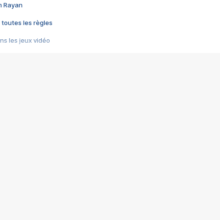
im Rayan
 toutes les règles
s les jeux vidéo
us choquant de Rockstar ? - Le scandale BULLY
e plus moche de Steam
du RÊVE tourne au CAUCHEMAR
pendant 8 heures
it… à tort
umiliés par un jeu vidéo
ire - Final Fantasy 8
ti un empire - Age of Empires
story DOFUS
tard, il crée l'un des pires jeux de tous les temps, MindsEye.