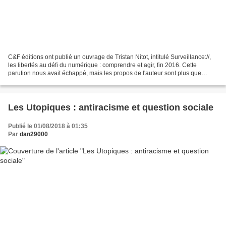
C&F éditions ont publié un ouvrage de Tristan Nitot, intitulé Surveillance://,
les libertés au défi du numérique : comprendre et agir, fin 2016. Cette
parution nous avait échappé, mais les propos de l'auteur sont plus que
jamais d'actualité. Si vous lisez...
Les Utopiques : antiracisme et question sociale
Publié le 01/08/2018 à 01:35
Par
dan29000