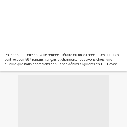
Pour débuter cette nouvelle rentrée littéraire où nos si précieuses librairies
vont recevoir 567 romans français et étrangers, nous avons choisi une
auteure que nous apprécions depuis ses débuts fulgurants en 1991 avec La
Voyeuse interdite (Prix du livre...