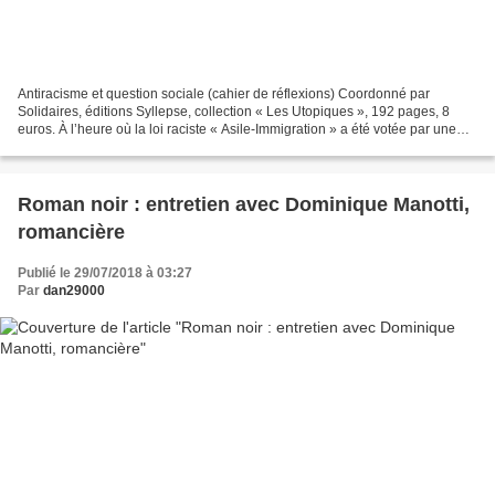
Antiracisme et question sociale (cahier de réflexions) Coordonné par
Solidaires, éditions Syllepse, collection « Les Utopiques », 192 pages, 8
euros. À l’heure où la loi raciste « Asile-Immigration » a été votée par une
large majorité au Sénat et à l’Assemblée,...
Roman noir : entretien avec Dominique Manotti,
romancière
Publié le 29/07/2018 à 03:27
Par
dan29000