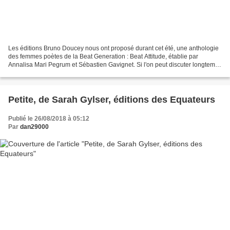
Les éditions Bruno Doucey nous ont proposé durant cet été, une anthologie
des femmes poètes de la Beat Generation : Beat Attitude, établie par
Annalisa Mari Pegrum et Sébastien Gavignet. Si l'on peut discuter longtemps
pour savoir si les livres peuvent...
Petite, de Sarah Gylser, éditions des Equateurs
Publié le 26/08/2018 à 05:12
Par
dan29000