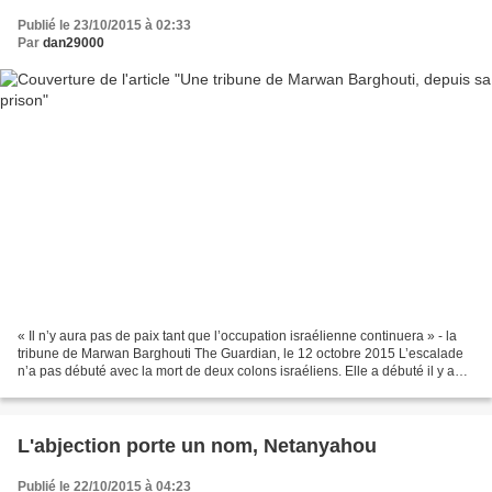
Publié le 23/10/2015 à 02:33
Par
dan29000
« Il n’y aura pas de paix tant que l’occupation israélienne continuera » - la
tribune de Marwan Barghouti The Guardian, le 12 octobre 2015 L’escalade
n’a pas débuté avec la mort de deux colons israéliens. Elle a débuté il y a
longtemps, et s’est poursuivie...
L'abjection porte un nom, Netanyahou
Publié le 22/10/2015 à 04:23