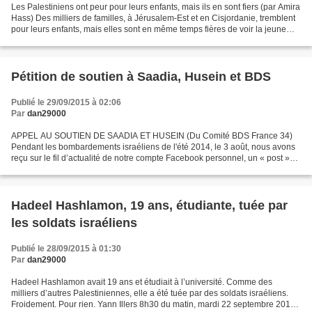
Les Palestiniens ont peur pour leurs enfants, mais ils en sont fiers (par Amira
Hass) Des milliers de familles, à Jérusalem-Est et en Cisjordanie, tremblent
pour leurs enfants, mais elles sont en même temps fières de voir la jeune
génération montrer,...
Pétition de soutien à Saadia, Husein et BDS
Publié le 29/09/2015 à 02:06
Par
dan29000
APPEL AU SOUTIEN DE SAADIA ET HUSEIN (Du Comité BDS France 34)
Pendant les bombardements israéliens de l'été 2014, le 3 août, nous avons
reçu sur le fil d’actualité de notre compte Facebook personnel, un « post »
sous forme d’un dessin rapprochant des...
Hadeel Hashlamon, 19 ans, étudiante, tuée par
les soldats israéliens
Publié le 28/09/2015 à 01:30
Par
dan29000
Hadeel Hashlamon avait 19 ans et étudiait à l’université. Comme des
milliers d’autres Palestiniennes, elle a été tuée par des soldats israéliens.
Froidement. Pour rien. Yann Illers 8h30 du matin, mardi 22 septembre 2015,