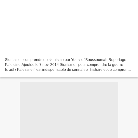
Sionisme : comprendre le sionisme par Youssef Boussoumah Reportage
Palestine Ajoutée le 7 nov. 2014 Sionisme : pour comprendre la guerre
Israël / Palestine il est indispensable de connaître l'histoire et de comprendre
cette idéologie qu'est le sionisme...