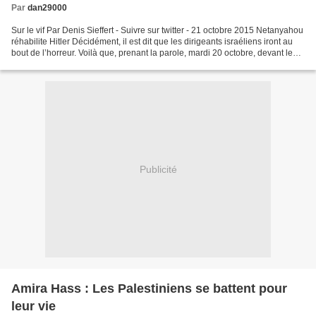
Par
dan29000
Sur le vif Par Denis Sieffert - Suivre sur twitter - 21 octobre 2015 Netanyahou
réhabilite Hitler Décidément, il est dit que les dirigeants israéliens iront au
bout de l’horreur. Voilà que, prenant la parole, mardi 20 octobre, devant le
Congrès sioniste...
Publicité
Amira Hass : Les Palestiniens se battent pour
leur vie