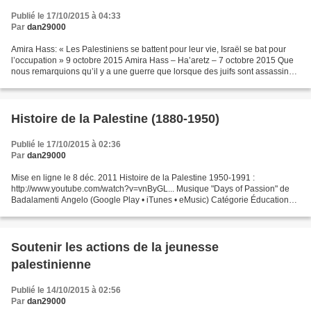
Publié le 17/10/2015 à 04:33
Par
dan29000
Amira Hass: « Les Palestiniens se battent pour leur vie, Israël se bat pour
l’occupation » 9 octobre 2015 Amira Hass – Ha’aretz – 7 octobre 2015 Que
nous remarquions qu’il y a une guerre que lorsque des juifs sont assassinés
n’enlève rien au fait que...
Histoire de la Palestine (1880-1950)
Publié le 17/10/2015 à 02:36
Par
dan29000
Mise en ligne le 8 déc. 2011 Histoire de la Palestine 1950-1991 :
http://www.youtube.com/watch?v=vnByGL... Musique "Days of Passion" de
Badalamenti Angelo (Google Play • iTunes • eMusic) Catégorie Éducation
Licence Licence YouTube standard
Soutenir les actions de la jeunesse
palestinienne
Publié le 14/10/2015 à 02:56
Par
dan29000