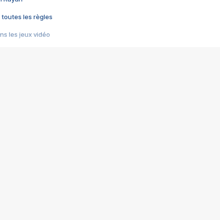
 toutes les règles
s les jeux vidéo
us choquant de Rockstar ? - Le scandale BULLY
e plus moche de Steam
du RÊVE tourne au CAUCHEMAR
pendant 8 heures
it… à tort
umiliés par un jeu vidéo
ire - Final Fantasy 8
ti un empire - Age of Empires
story DOFUS
tard, il crée l'un des pires jeux de tous les temps, MindsEye.