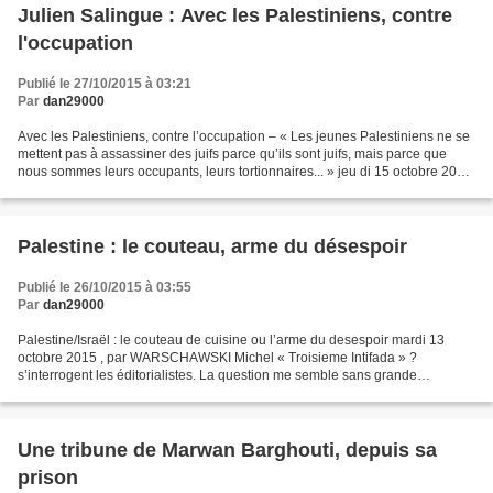
Julien Salingue : Avec les Palestiniens, contre
l'occupation
Publié le 27/10/2015 à 03:21
Par
dan29000
Avec les Palestiniens, contre l’occupation – « Les jeunes Palestiniens ne se
mettent pas à assassiner des juifs parce qu’ils sont juifs, mais parce que
nous sommes leurs occupants, leurs tortionnaires... » jeu di 15 octobre 2015
, par SALINGUE Julien...
Palestine : le couteau, arme du désespoir
Publié le 26/10/2015 à 03:55
Par
dan29000
Palestine/Israël : le couteau de cuisine ou l’arme du desespoir mardi 13
octobre 2015 , par WARSCHAWSKI Michel « Troisieme Intifada » ?
s’interrogent les éditorialistes. La question me semble sans grande
importance : ce qui est certain par contre, c’est...
Une tribune de Marwan Barghouti, depuis sa
prison