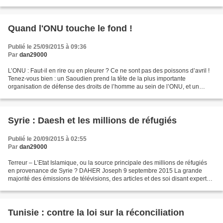
Hadeel se présente au check-point...
Quand l'ONU touche le fond !
Publié le 25/09/2015 à 09:36
Par
dan29000
L’ONU : Faut-il en rire ou en pleurer ? Ce ne sont pas des poissons d’avril !
Tenez-vous bien : un Saoudien prend la tête de la plus importante
organisation de défense des droits de l’homme au sein de l’ONU, et un
Israélien a été élu au comité de décolonisation...
Syrie : Daesh et les millions de réfugiés
Publié le 20/09/2015 à 02:55
Par
dan29000
Terreur – L’Etat Islamique, ou la source principale des millions de réfugiés
en provenance de Syrie ? DAHER Joseph 9 septembre 2015 La grande
majorité des émissions de télévisions, des articles et des soi disant experts
parlant sur les millions de réfugiés...
Tunisie : contre la loi sur la réconciliation