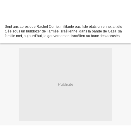
Sept ans après que Rachel Corrie, militante pacifiste états-unienne, ait été
tuée sous un bulldozer de l’armée israélienne, dans la bande de Gaza, sa
famille met, aujourd’hui, le gouvernement israélien au banc des accusés. Un
juge de la ville d’Haïfa,...
Publicité