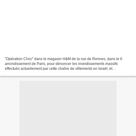
"Opération Choc" dans le magasin H&M de la rue de Rennes, dans le 6
arrondissement de Paris, pour dénoncer les investissements massifs
effectués actuellement par cette chaîne de vêtements en Israël, et
notamment à Jérusalem-Est, pendant qu’on y chasse...