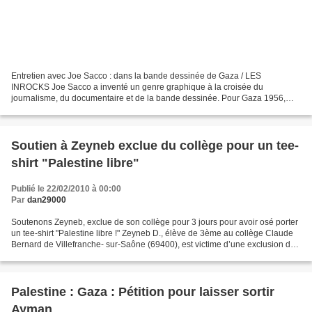
Entretien avec Joe Sacco : dans la bande dessinée de Gaza / LES
INROCKS Joe Sacco a inventé un genre graphique à la croisée du
journalisme, du documentaire et de la bande dessinée. Pour Gaza 1956,
son nouvel ouvrage, il est allé en Palestine pour retrouver...
Soutien à Zeyneb exclue du collège pour un tee-
shirt "Palestine libre"
Publié le 22/02/2010 à 00:00
Par
dan29000
Soutenons Zeyneb, exclue de son collège pour 3 jours pour avoir osé porter
un tee-shirt "Palestine libre !" Zeyneb D., élève de 3ème au collège Claude
Bernard de Villefranche- sur-Saône (69400), est victime d’une exclusion de
3 jours pour avoir osé porter...
Palestine : Gaza : Pétition pour laisser sortir
Ayman