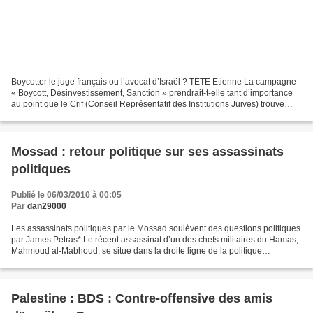
Boycotter le juge français ou l’avocat d’Israël ? TETE Etienne La campagne
« Boycott, Désinvestissement, Sanction » prendrait-t-elle tant d’importance
au point que le Crif (Conseil Représentatif des Institutions Juives) trouve
nécessaire d’invoquer le...
Mossad : retour politique sur ses assassinats
politiques
Publié le 06/03/2010 à 00:05
Par
dan29000
Les assassinats politiques par le Mossad soulèvent des questions politiques
par James Petras* Le récent assassinat d’un des chefs militaires du Hamas,
Mahmoud al-Mabhoud, se situe dans la droite ligne de la politique
traditionnelle d’Israël, celle des...
Palestine : BDS : Contre-offensive des amis