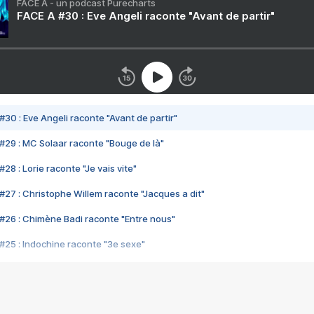
FACE A - un podcast Purecharts
FACE A #30 : Eve Angeli raconte "Avant de partir"
#30 : Eve Angeli raconte "Avant de partir"
#29 : MC Solaar raconte "Bouge de là"
28 : Lorie raconte "Je vais vite"
#27 : Christophe Willem raconte "Jacques a dit"
#26 : Chimène Badi raconte "Entre nous"
#25 : Indochine raconte "3e sexe"
#24 : Zaho raconte "C'est chelou"
#23 : Patrick Bruel raconte "Au café des délices"