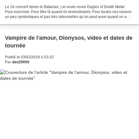
Le 2e concert Après le Bataclan, j’ai voulu revoir Eagles of Death Metal.
Pour exorciser. Pour être là quand ils reviendraient. Pour toutes ces raisons
un peu symboliques et pas très rationnelles qu’on peut avoir quand on a
survécu à la fusillade du Bataclan....
Vampire de l'amour, Dionysos, video et dates de
tournée
Publié le 03/02/2016 à 03:22
Par
dan29000