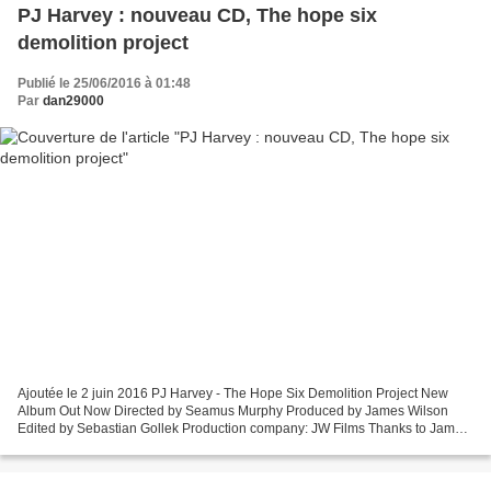
PJ Harvey : nouveau CD, The hope six
demolition project
Publié le 25/06/2016 à 01:48
Par
dan29000
Ajoutée le 2 juin 2016 PJ Harvey - The Hope Six Demolition Project New
Album Out Now Directed by Seamus Murphy Produced by James Wilson
Edited by Sebastian Gollek Production company: JW Films Thanks to James
Johnston Out now on iTunes (http://po.st/THSDP3)...