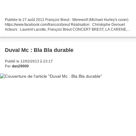
Publiée le 27 août 2012 Françoiz Breut - Werewolf (Michael Hurley's cover)
https://www.facebook.com/francoizbreut Réalisation : Christophe Derouet
Acteurs : Laurent Lacotte, Françoiz Breut CONCERT BREST, LA CARENE,
samedi 23 mars à 21 h 5e ALBUM / LA...
Duval Mc : Bla Bla durable
Publié le 12/02/2013 à 23:17
Par
dan29000