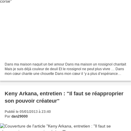
Dans ma maison naquit un bel amour Dans ma maison un rossignol chantait
Mais je suis déjà couleur de deuil Et le rossignol ne peut plus vivre … Dans
mon cœur chante une chouette Dans mon cœur il ‘y a plus d’espérance
Adieu ma belle jeunesse Adieu le pays...
Keny Arkana, entretien : "Il faut se réapproprier
son pouvoir créateur"
Publié le 05/01/2013 à 23:40
Par
dan29000