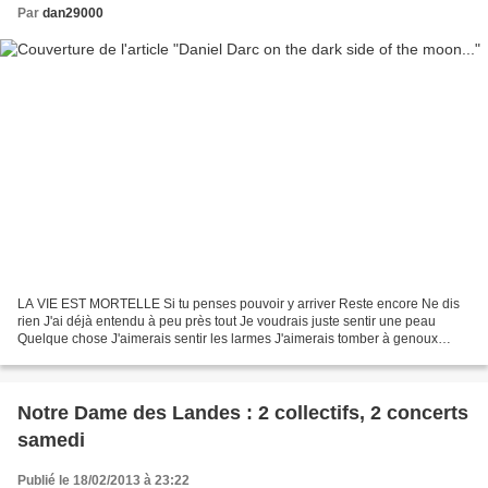
Par
dan29000
LA VIE EST MORTELLE Si tu penses pouvoir y arriver Reste encore Ne dis
rien J'ai déjà entendu à peu près tout Je voudrais juste sentir une peau
Quelque chose J'aimerais sentir les larmes J'aimerais tomber à genoux
J'aimerais qu'on me trahisse Et pouvoir...
Notre Dame des Landes : 2 collectifs, 2 concerts
samedi
Publié le 18/02/2013 à 23:22