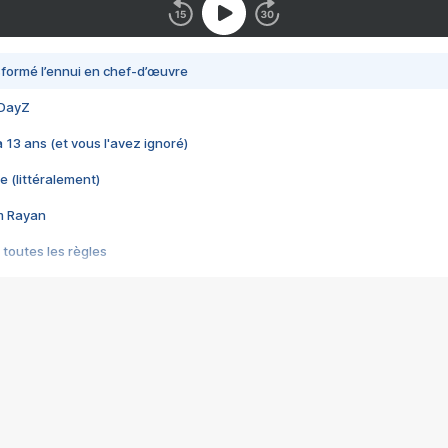
nsformé l’ennui en chef-d’œuvre
 DayZ
 a 13 ans (et vous l'avez ignoré)
e (littéralement)
im Rayan
 toutes les règles
s les jeux vidéo
us choquant de Rockstar ? - Le scandale BULLY
e plus moche de Steam
du RÊVE tourne au CAUCHEMAR
pendant 8 heures