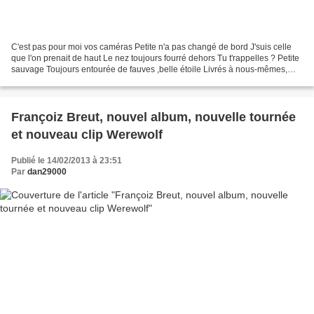
C'est pas pour moi vos caméras Petite n'a pas changé de bord J'suis celle
que l'on prenait de haut Le nez toujours fourré dehors Tu t'rappelles ? Petite
sauvage Toujours entourée de fauves ,belle étoile Livrés à nous-mêmes,
pointés du doigt Mais enfants...
Françoiz Breut, nouvel album, nouvelle tournée
et nouveau clip Werewolf
Publié le 14/02/2013 à 23:51
Par
dan29000