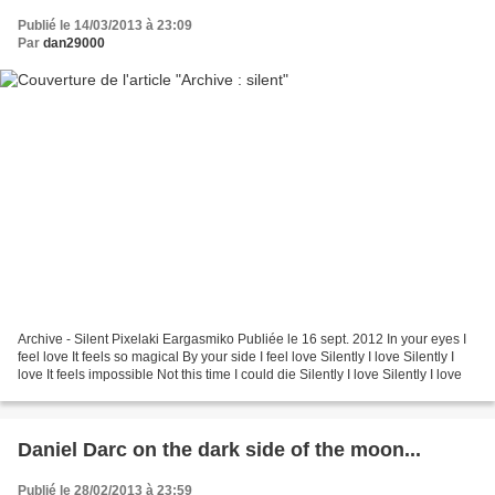
Publié le 14/03/2013 à 23:09
Par
dan29000
Archive - Silent Pixelaki Eargasmiko Publiée le 16 sept. 2012 In your eyes I
feel love It feels so magical By your side I feel love Silently I love Silently I
love It feels impossible Not this time I could die Silently I love Silently I love
Daniel Darc on the dark side of the moon...
Publié le 28/02/2013 à 23:59