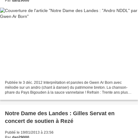
Par
dan29000
Publiée le 3 déc. 2012 Interprétation et paroles de Gwen Ar Born avec
mélodie sur un andro (chant à danser) du patrimoine breton. La chanson-
phare du Pays Bigouden à la sauce vannetaise ! Refrain : Trente ans plus
tôt, on a eu très chaud, tous à Plogoff...
Notre Dame des Landes : Gilles Servat en
concert de soutien à Rezé
Publié le 19/01/2013 à 23:56
Par
dan29000