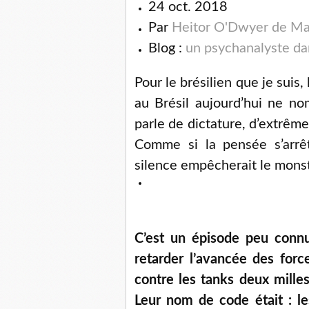
24 oct. 2018
Par
Heitor O'Dwyer de M
Blog :
un psychanalyste dan
Pour le brésilien que je suis,
au Brésil aujourd’hui ne n
parle de dictature, d’extrêm
Comme si la pensée s’arrêt
silence empêcherait le monst
C’est un épisode peu conn
retarder l’avancée des force
contre les tanks deux milles
Leur nom de code était : les