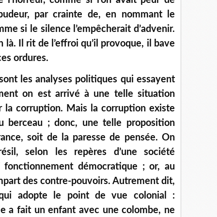
e l’horreur, comme si l’on avait peur de
 pudeur, par crainte de, en nommant le
mme si le silence l’empêcherait d’advenir.
à. Il rit de l’effroi qu’il provoque, il bave
ces ordures.
sont les analyses politiques qui essayent
nt on est arrivé à une telle situation
 la corruption. Mais la corruption existe
au berceau ; donc, une telle proposition
orance, soit de la paresse de pensée. On
ésil, selon les repères d’une société
if fonctionnement démocratique ; or, au
rempart des contre-pouvoirs. Autrement dit,
qui adopte le point de vue colonial :
ie a fait un enfant avec une colombe, ne