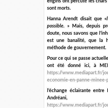
engins ont percuté les chars e
sont morts.
Hanna Arendt disait que «
possible.
» Mais, depuis pr
doute, nous savons que l’inh
est une banalité, que la 
méthode de gouvernement.
Pour ce qui se passe actuell
ont été donné ici, à MED
https://www.mediapart.fr/jo
economie-en-panne-minee-pa
l’échange éclairante entre
Andréani,
https://www.mediapart.fr/jo