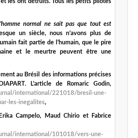
t les ont détruits. Tous les petits pilotes
l’homme normal ne sait pas que tout est
esque un siècle, nous n’avons plus de
umain fait partie de l’humain, que le pire
haine et le meurtre peuvent être une
ement au Brésil des informations précises
IAPART. L’article de Romaric Godin,
urnal/international/221018/bresil-une-
r-les-inegalites
,
 Erika Campelo, Maud Chirio et Fabrice
urnal/international/101018/vers-une-