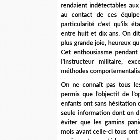
rendaient indétectables aux 
au contact de ces équipe
particularité c’est qu’ils é
entre huit et dix ans. On di
plus grande joie, heureux qu’
Cet enthousiasme pendant l
l’instructeur militaire, 
méthodes comportementalis
On ne connaît pas tous le
permis que l’objectif de l’o
enfants ont sans hésitation d
seule information dont on di
éviter que les gamins pan
mois avant celle-ci tous ont