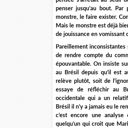
pensée s’arrêtait au seuil d
penser jusqu’au bout. Par
monstre, le faire exister. Co
Mais le monstre est déjà bien l
de jouissance en vomissant 
Pareillement inconsistantes 
de rendre compte du comme
épouvantable. On insiste sur
au Brésil depuis qu’il est 
relève plutôt, soit de l’ign
essaye de réfléchir au Br
occidentale qui a un relat
Brésil il n’y a jamais eu le 
c’est encore une analyse 
quelqu’un qui croit que Mar