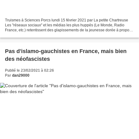
Truismes à Sciences Porcs lundi 15 février 2021 par La petite Chartreuse
Les "réseaux sociaux" et les médias les plus huppés (Le Monde, Radio
France, etc.) retentissent des glapissements de la jeunesse dorée à propos
des turpitudes d’un de ses maîtres,...
Pas d'islamo-gauchistes en France, mais bien
des néofascistes
Publié le 23/02/2021 à 02:26
Par
dan29000