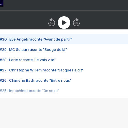
#30 : Eve Angeli raconte "Avant de partir"
#29 : MC Solaar raconte "Bouge de là"
28 : Lorie raconte "Je vais vite"
#27 : Christophe Willem raconte "Jacques a dit"
#26 : Chimène Badi raconte "Entre nous"
#25 : Indochine raconte "3e sexe"
#24 : Zaho raconte "C'est chelou"
#23 : Patrick Bruel raconte "Au café des délices"
#22 : Kyo raconte "Le chemin"