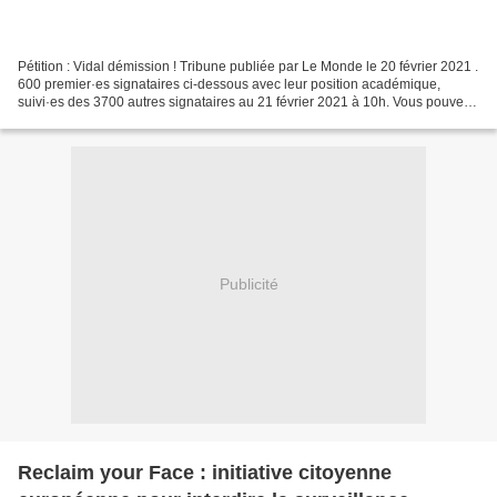
Pétition : Vidal démission ! Tribune publiée par Le Monde le 20 février 2021 .
600 premier·es signataires ci-dessous avec leur position académique,
suivi·es des 3700 autres signataires au 21 février 2021 à 10h. Vous pouvez
signer sur WeSign.it Le mardi...
Publicité
Reclaim your Face : initiative citoyenne