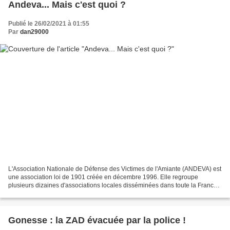
Andeva... Mais c'est quoi ?
Publié le 26/02/2021 à 01:55
Par
dan29000
L'Association Nationale de Défense des Victimes de l'Amiante (ANDEVA) est
une association loi de 1901 créée en décembre 1996. Elle regroupe
plusieurs dizaines d'associations locales disséminées dans toute la France.
ses buts Promouvoir l'entraide et la...
Gonesse : la ZAD évacuée par la police !