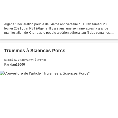
Algérie : Déclaration pour le deuxième anniversaire du Hirak samedi 20
février 2021 , par PST (Algérie) Il y a 2 ans, une semaine après la grande
manifestation de Kherrata, le peuple algérien adhérait au fil des semaines,
dans sa majorité à partir du...
Truismes à Sciences Porcs
Publié le 23/02/2021 à 03:18
Par
dan29000