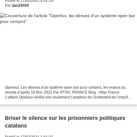
Publié le 17/02/2021 à 02:24
Par
dan29000
Openlux. Les dérives d’un système open bar pour certains, les enjeux du
monde d’après 10 févr. 2021 Par ATTAC FRANCE Blog : Attac France
L’affaire Openlux révèle non seulement l’ampleur de l’évitement de l’impôt et
son caractère systémique. La réponse...
Briser le silence sur les prisonniers politiques
catalans
Publié le 17/02/2021 à 01:31