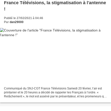
France Télévisions, la stigmatisation à l'antenne
!
Publié le 27/02/2021 à 04:46
Par
dan29000
Communiqué du SNJ-CGT France Télévisions Samedi 20 février, l’air est
printanier et le 20 heures a décidé de rappeler les Français à l’ordre. «
Relâchement », le mot est asséné par le présentateur, et les promeneurs qui
se relâchent, en omettant de porter...