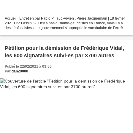
Accueil | Entretien par Pablo Pillaud-Vivien , Pierre Jacquemain | 18 février
2021 Éric Fassin : « Il n’y a pas d’islamo-gauchistes en France, mais il y a
des néofascistes » Le gouvernement s’approprie le vocabulaire de l’extrême
droite et, par la voix...
Pétition pour la démission de Frédérique Vidal,
les 600 signataires suivi-es par 3700 autres
Publié le 22/02/2021 à 03:50
Par
dan29000