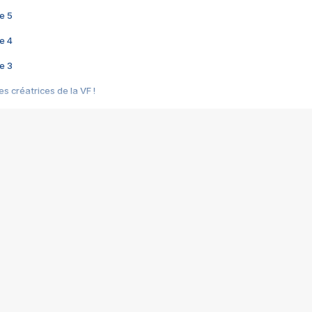
e 5
e 4
e 3
s créatrices de la VF !
e 2
e 1
e Mektoub My Love arrive enfin ! Rencontre avec Shaïn Boumedine et Sal
i : après Toni en famille
elle réalise le bouleversant Dites lui que je l'aime
ais ! Rencontre autour de Vie privée de Rebecca Zlotowski
 de Marguerite, Grave... Rencontre avec Ella Rumpf
 Les Rêveurs, un film intime sur la santé mentale