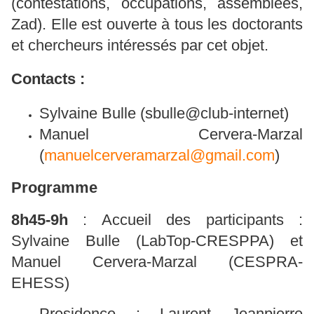
(contestations, occupations, assemblées,
Zad). Elle est ouverte à tous les doctorants
et chercheurs intéressés par cet objet.
Contacts :
Sylvaine Bulle (sbulle@club-internet)
Manuel Cervera-Marzal
(
m
anuelcerver
a
marzal@gmai
l
.com
)
Programme
8h45-9h
: Accueil des participants :
Sylvaine Bulle (LabTop-CRESPPA) et
Manuel Cervera-Marzal (CESPRA-
EHESS)
Presidence : Laurent Jeanpierre