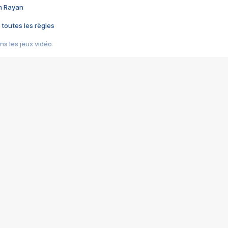
im Rayan
 toutes les règles
s les jeux vidéo
us choquant de Rockstar ? - Le scandale BULLY
e plus moche de Steam
du RÊVE tourne au CAUCHEMAR
pendant 8 heures
it… à tort
umiliés par un jeu vidéo
ire - Final Fantasy 8
ti un empire - Age of Empires
story DOFUS
tard, il crée l'un des pires jeux de tous les temps, MindsEye.