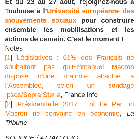
Et du 23 au 27 août, rejoignez-nous à
Toulouse à l’
Université européenne des
mouvements sociaux
pour construire
ensemble les mobilisations et les
actions de demain. C’est le moment !
Notes
[
1
]
Législatives : 61% des Français ne
souhaitent pas qu’Emmanuel Macron
dispose d’une majorité absolue à
l’Assemblée, selon un sondage
Ipsos/Sopra Steria
, France info
[
2
]
Présidentielle 2017 : ni Le Pen ni
Macron ne convainc en économie
,
La
Tribune
SOURCE / ATTAC.ORG