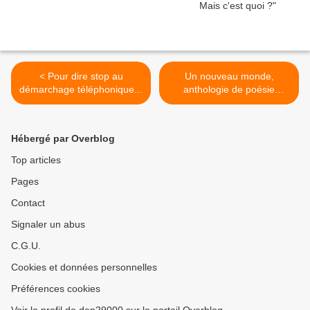
< Pour dire stop au
Un nouveau monde,
démarchage téléphonique...
anthologie de poésie
française >
Hébergé par Overblog
Top articles
Pages
Contact
Signaler un abus
C.G.U.
Cookies et données personnelles
Préférences cookies
Voir le profil de dan29000 sur le portail Overblog