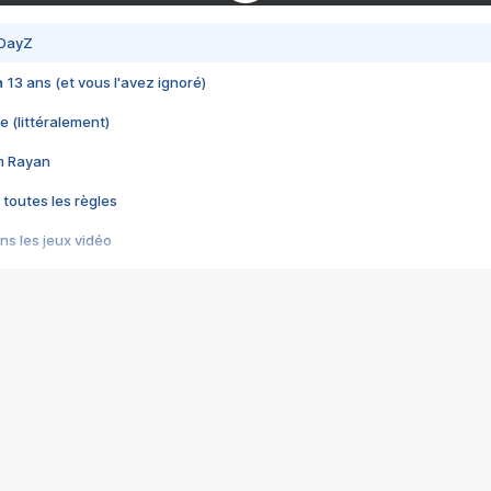
 DayZ
 a 13 ans (et vous l'avez ignoré)
e (littéralement)
im Rayan
 toutes les règles
s les jeux vidéo
us choquant de Rockstar ? - Le scandale BULLY
e plus moche de Steam
du RÊVE tourne au CAUCHEMAR
pendant 8 heures
it… à tort
umiliés par un jeu vidéo