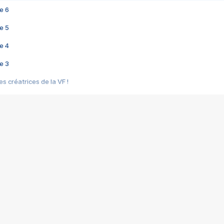
e 6
e 5
e 4
e 3
s créatrices de la VF !
e 2
e 1
e Mektoub My Love arrive enfin ! Rencontre avec Shaïn Boumedine et Sal
i : après Toni en famille
elle réalise le bouleversant Dites lui que je l'aime
ais ! Rencontre autour de Vie privée de Rebecca Zlotowski
 de Marguerite, Grave... Rencontre avec Ella Rumpf