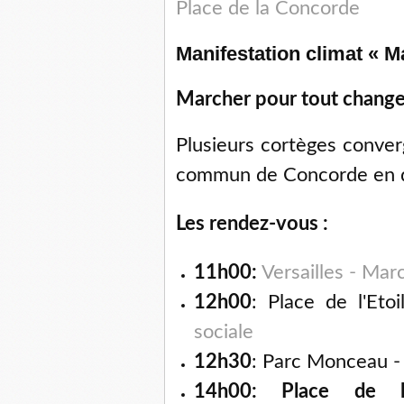
Place de la Concorde
Manifestation climat « M
Marcher pour tout change
Plusieurs cortèges conve
commun de Concorde en di
Les rendez-vous :
11h00:
Versailles - Mar
12h00
: Place de l'Eto
sociale
12h30
: Parc Monceau 
14h00: Place de l