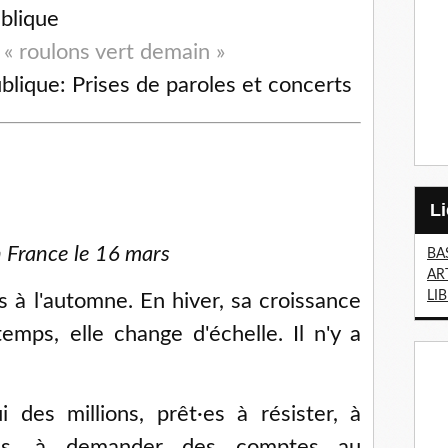
blique
 « roulons vert demain »
ublique: Prises de paroles et concerts
 France le 16 mars
BA
AR
LI
s à l'automne. En hiver, sa croissance
temps, elle change d'échelle. Il n'y a
des millions, prêt·es à résister, à
ives, à demander des comptes au