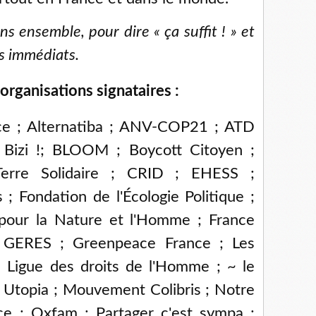
 ensemble, pour dire « ça suffit ! » et
 immédiats.
organisations signataires :
nce ; Alternatiba ; ANV-COP21 ; ATD
Bizi !; BLOOM ; Boycott Citoyen ;
rre Solidaire ; CRID ; EHESS ;
 ; Fondation de l'Écologie Politique ;
 pour la Nature et l'Homme ; France
 GERES ; Greenpeace France ; Les
; Ligue des droits de l'Homme ; ~ le
topia ; Mouvement Colibris ; Notre
ce ; Oxfam ; Partager c'est sympa ;