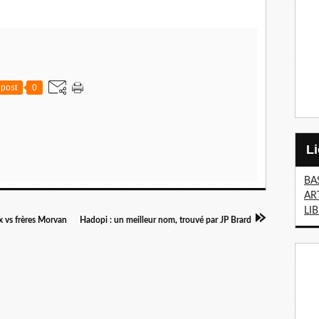
post
0
BA
AR
LI
x vs frères Morvan
Hadopi : un meilleur nom, trouvé par JP Brard