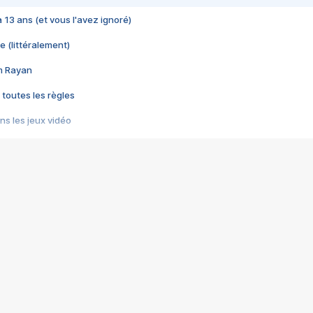
 a 13 ans (et vous l'avez ignoré)
e (littéralement)
im Rayan
 toutes les règles
s les jeux vidéo
us choquant de Rockstar ? - Le scandale BULLY
e plus moche de Steam
du RÊVE tourne au CAUCHEMAR
pendant 8 heures
it… à tort
umiliés par un jeu vidéo
ire - Final Fantasy 8