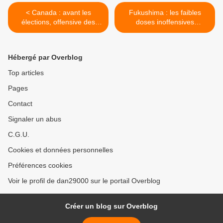
< Canada : avant les
Fukushima : les faibles
élections, offensive des
doses inoffensives
abstentionnistes
n'existent pas, par Mathias
Goldstein >
Hébergé par Overblog
Top articles
Pages
Contact
Signaler un abus
C.G.U.
Cookies et données personnelles
Préférences cookies
Voir le profil de dan29000 sur le portail Overblog
Créer un blog sur Overblog