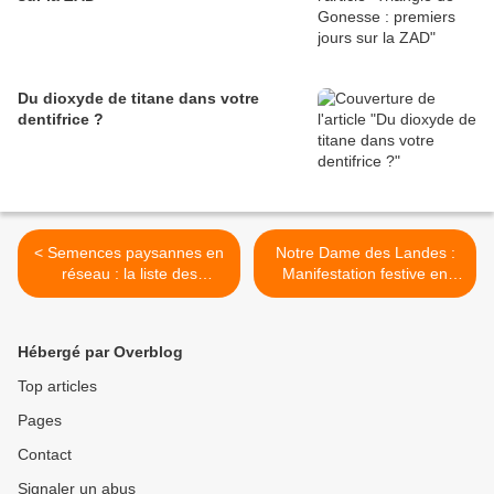
Du dioxyde de titane dans votre
dentifrice ?
< Semences paysannes en
Notre Dame des Landes :
réseau : la liste des
Manifestation festive en
organisations membres du
soutien à la ZAD ce week-
RSP
end >
Hébergé par Overblog
Top articles
Pages
Contact
Signaler un abus