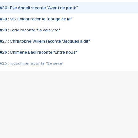
#30 : Eve Angeli raconte "Avant de partir"
#29 : MC Solaar raconte "Bouge de là"
28 : Lorie raconte "Je vais vite"
#27 : Christophe Willem raconte "Jacques a dit"
#26 : Chimène Badi raconte "Entre nous"
#25 : Indochine raconte "3e sexe"
#24 : Zaho raconte "C'est chelou"
#23 : Patrick Bruel raconte "Au café des délices"
#22 : Kyo raconte "Le chemin"
#21 : Nolwenn Leroy raconte "Cassé"
#20 : Patrick Hernandez raconte "Born to be alive"
#19 : Lorie raconte "Près de moi"