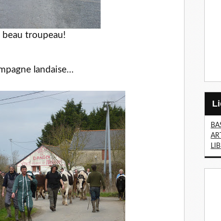
 beau troupeau!
campagne landaise…
BA
AR
LI