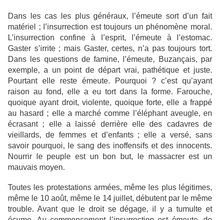
Dans les cas les plus généraux, l’émeute sort d’un fait
matériel ; l’insurrection est toujours un phénomène moral.
L’insurrection confine à l’esprit, l’émeute à l’estomac.
Gaster s’irrite ; mais Gaster, certes, n’a pas toujours tort.
Dans les questions de famine, l’émeute, Buzançais, par
exemple, a un point de départ vrai, pathétique et juste.
Pourtant elle reste émeute. Pourquoi ? c’est qu’ayant
raison au fond, elle a eu tort dans la forme. Farouche,
quoique ayant droit, violente, quoique forte, elle a frappé
au hasard ; elle a marché comme l’éléphant aveugle, en
écrasant ; elle a laissé derrière elle des cadavres de
vieillards, de femmes et d’enfants ; elle a versé, sans
savoir pourquoi, le sang des inoffensifs et des innocents.
Nourrir le peuple est un bon but, le massacrer est un
mauvais moyen.
Toutes les protestations armées, même les plus légitimes,
même le 10 août, même le 14 juillet, débutent par le même
trouble. Avant que le droit se dégage, il y a tumulte et
écume. Au commencement l’insurrection est émeute, de