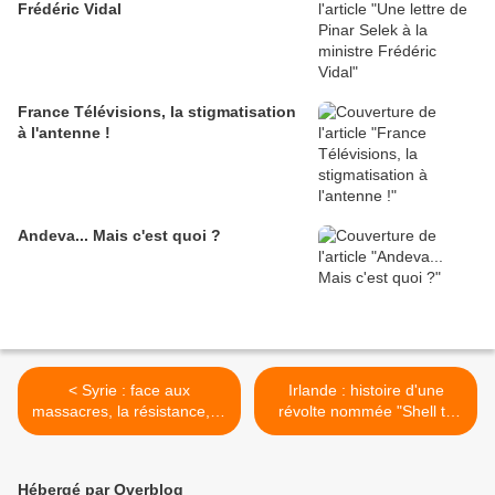
Frédéric Vidal
France Télévisions, la stigmatisation
à l'antenne !
Andeva... Mais c'est quoi ?
< Syrie : face aux
Irlande : histoire d'une
massacres, la résistance, le
révolte nommée "Shell to
Manifeste des 69
Sea", la suite >
Hébergé par Overblog