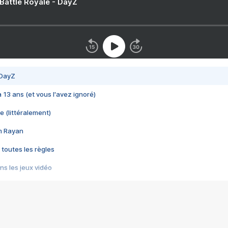
 Battle Royale - DayZ
 DayZ
 a 13 ans (et vous l'avez ignoré)
e (littéralement)
im Rayan
 toutes les règles
s les jeux vidéo
us choquant de Rockstar ? - Le scandale BULLY
e plus moche de Steam
du RÊVE tourne au CAUCHEMAR