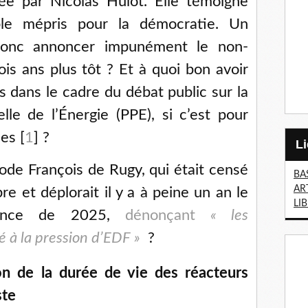
e par Nicolas Hulot. Elle témoigne
ble mépris pour la démocratie. Un
donc annoncer impunément le non-
ois ans plus tôt ? Et à quoi bon avoir
 dans le cadre du débat public sur la
le de l’Énergie (PPE), si c’est pour
des
[
1
]
?
de François de Rugy, qui était censé
BA
AR
e et déplorait il y a à peine un an le
LI
héance de 2025,
dénonçant
« les
 à la pression d’EDF »
?
on de la durée de vie des réacteurs
ste