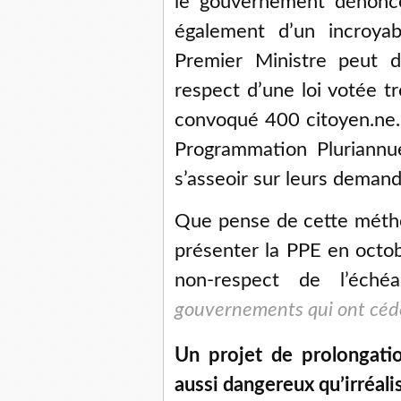
le gouvernement dénoncé
également d’un incroya
Premier Ministre peut 
respect d’une loi votée tr
convoqué 400 citoyen.ne.s
Programmation Pluriannuel
s’asseoir sur leurs deman
Que pense de cette métho
présenter la PPE en octobr
non-respect de l’éc
gouvernements qui ont cédé
Un projet de prolongati
aussi dangereux qu’irréali