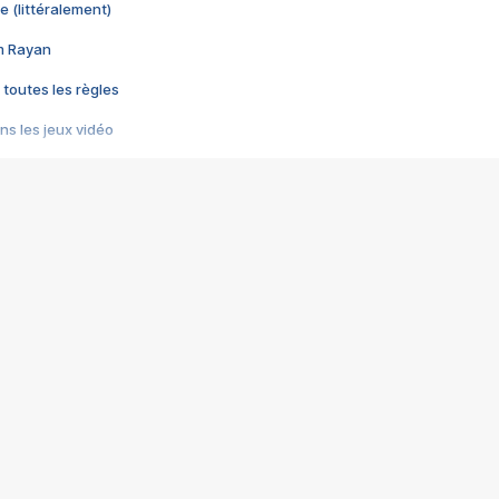
e (littéralement)
im Rayan
 toutes les règles
s les jeux vidéo
us choquant de Rockstar ? - Le scandale BULLY
e plus moche de Steam
du RÊVE tourne au CAUCHEMAR
pendant 8 heures
it… à tort
umiliés par un jeu vidéo
ire - Final Fantasy 8
ti un empire - Age of Empires
story DOFUS