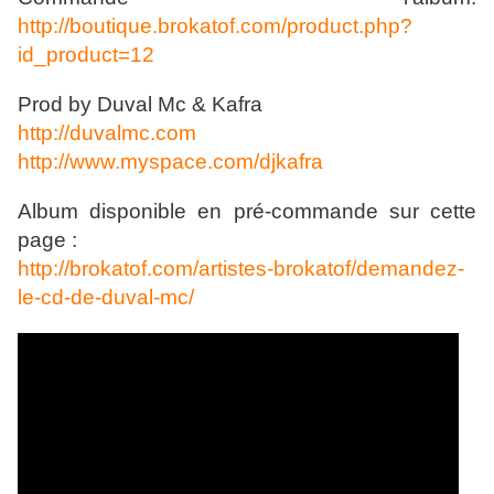
http://boutique.brokatof.com/product.php?
id_product=12
Prod by Duval Mc & Kafra
http://duvalmc.com
http://www.myspace.com/djkafra
Album disponible en pré-commande sur cette
page :
http://brokatof.com/artistes-brokatof/demandez-
le-cd-de-duval-mc/