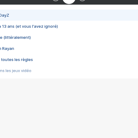
 DayZ
 a 13 ans (et vous l'avez ignoré)
e (littéralement)
im Rayan
 toutes les règles
s les jeux vidéo
us choquant de Rockstar ? - Le scandale BULLY
e plus moche de Steam
du RÊVE tourne au CAUCHEMAR
pendant 8 heures
it… à tort
umiliés par un jeu vidéo