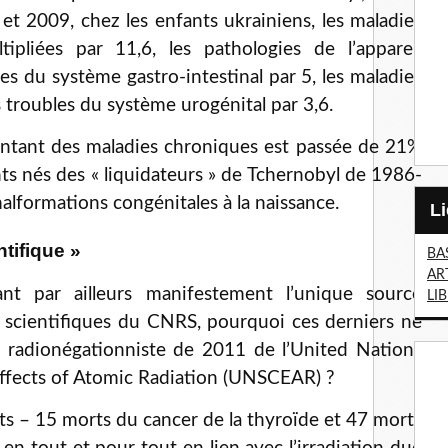
t 2009, chez les enfants ukrainiens, les maladies
ipliées par 11,6, les pathologies de l’appareil
es du système gastro-intestinal par 5, les maladies
s troubles du système urogénital par 3,6.
entant des maladies chroniques est passée de 21%
nts nés des « liquidateurs » de Tchernobyl de 1986-
lformations congénitales à la naissance.
ntifique »
BA
AR
ant par ailleurs manifestement l’unique source
LI
s scientifiques du CNRS, pourquoi ces derniers ne
radionégationniste de 2011 de l’United Nations
Effects of Atomic Radiation (UNSCEAR) ?
rts – 15 morts du cancer de la thyroïde et 47 morts