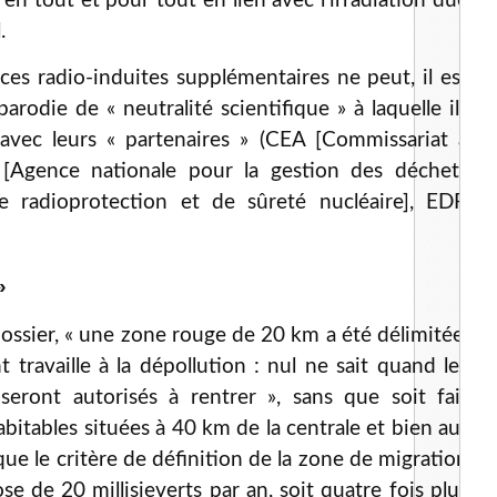
en tout et pour tout en lien avec l’irradiation due
.
ces radio-induites supplémentaires ne peut, il est
parodie de « neutralité scientifique » à laquelle ils
avec leurs « partenaires » (CEA [Commissariat à
 [Agence nationale pour la gestion des déchets
 de radioprotection et de sûreté nucléaire], EDF,
»
ssier, « une zone rouge de 20 km a été délimitée,
 travaille à la dépollution : nul ne sait quand les
eront autorisés à rentrer », sans que soit fait
bitables situées à 40 km de la centrale et bien au-
que le critère de définition de la zone de migration
se de 20 millisieverts par an, soit quatre fois plus