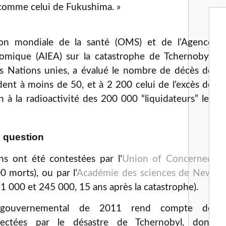
 comme celui de Fukushima. »
tion mondiale de la santé (OMS) et de l’Agence
atomique (AIEA) sur la catastrophe de Tchernobyl,
s Nations unies, a évalué le nombre de décès de
dent à moins de 50, et à 2 200 celui de l’excès de
n à la radioactivité des 200 000 “liquidateurs” les
 question
s ont été contestées par l’
Union of Concerned
 morts), ou par l’
Académie des sciences de New
 000 et 245 000, 15 ans après la catastrophe).
ouvernemental de 2011 rend compte de
ctées par le désastre de Tchernobyl, dont