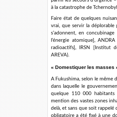
parmi les secours d’urgence – 
à la catastrophe de Tchernobyl
Faire état de quelques nuisan
vrai, que servir la déplorable 
s’adonnent, en concubinage 
l’énergie atomique], ANDRA
radioactifs], IRSN [Institut
AREVA).
« Domestiquer les masses 
A Fukushima, selon le même do
dans laquelle le gouvernement
quelque 110 000 habitants s
mention des vastes zones inha
delà, et sans que soit rappelé 
obligatoire a été fixé à une do