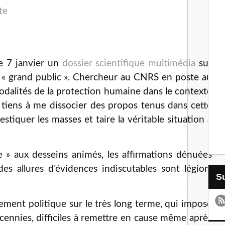
e 7 janvier un
dossier scientifique multimédia
sur
au « grand public ». Chercheur au CNRS en poste au
 modalités de la protection humaine dans le contexte
 tiens à me dissocier des propos tenus dans cette
stiquer les masses et taire la véritable situation à
e » aux desseins animés, les affirmations dénuées
es allures d’évidences indiscutables sont légion.
sement politique sur le très long terme, qui impose
écennies, difficiles à remettre en cause même après