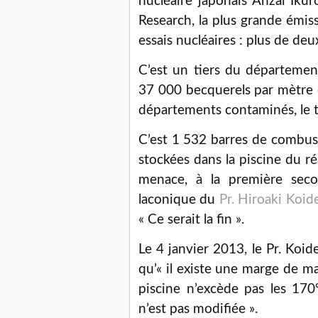
nucléaire japonais Anzai Ikur
Research, la plus grande émi
essais nucléaires : plus de deu
C’est un tiers du départeme
37 000 becquerels par mètre c
départements contaminés, le t
C’est 1 532 barres de combus
stockées dans la piscine du r
menace, à la première seco
laconique du
Pr. Hiroaki Koid
« Ce serait la fin ».
Le 4 janvier 2013, le Pr. Koi
qu’« il existe une marge de m
piscine n’excède pas les 170°
n’est pas modifiée ».