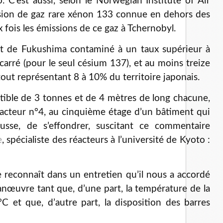
o. C’est aussi, selon le Norwegian Institute of Air
ssion de gaz rare xénon 133 connue en dehors des
x fois les émissions de ce gaz à Tchernobyl.
nt de Fukushima contaminé à un taux supérieur à
arré (pour le seul césium 137), et au moins treize
out représentant 8 à 10% du territoire japonais.
tible de 3 tonnes et de 4 mètres de long chacune,
éacteur n°4, au cinquième étage d’un bâtiment qui
usse, de s’effondrer, suscitant ce commentaire
e
, spécialiste des réacteurs à l’université de Kyoto :
de reconnaît dans un entretien qu’il nous a accordé
anœuvre tant que, d’une part, la température de la
C et que, d’autre part, la disposition des barres