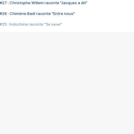
#27 : Christophe Willem raconte "Jacques a dit"
#26 : Chimène Badi raconte "Entre nous"
#25 : Indochine raconte "3e sexe"
#24 : Zaho raconte "C'est chelou"
#23 : Patrick Bruel raconte "Au café des délices"
#22 : Kyo raconte "Le chemin"
#21 : Nolwenn Leroy raconte "Cassé"
#20 : Patrick Hernandez raconte "Born to be alive"
#19 : Lorie raconte "Près de moi"
#18 : Michael Jones raconte "A nos actes manqués" (avec Jean-Jacque
#17 : Khaled raconte "Aïcha"
#16 : Corneille raconte "Parce qu'on vient de loin"
#15 : Indochine raconte "L'aventurier"