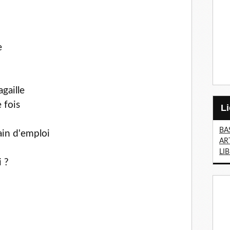
e
gaille
 fois
BA
ain d'emploi
AR
LI
i ?