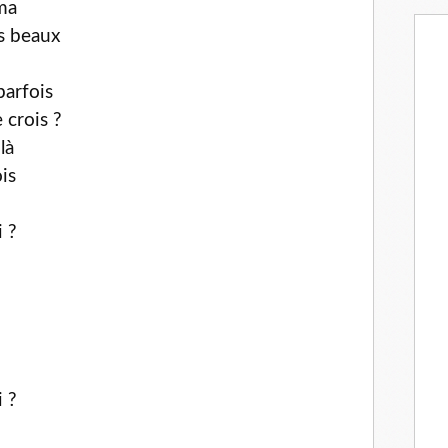
ma
s beaux
parfois
e crois ?
là
is
i ?
i ?