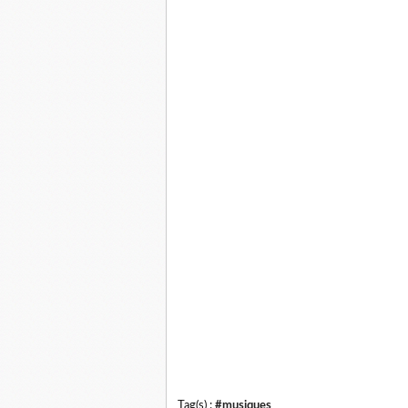
Tag(s) :
#musiques