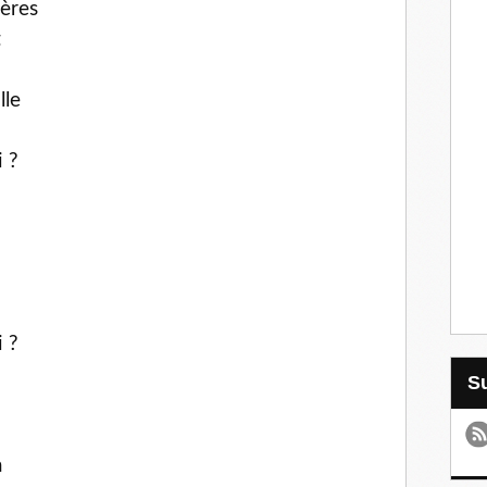
ières
t
lle
i ?
i ?
a