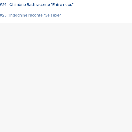
#26 : Chimène Badi raconte "Entre nous"
#25 : Indochine raconte "3e sexe"
#24 : Zaho raconte "C'est chelou"
#23 : Patrick Bruel raconte "Au café des délices"
#22 : Kyo raconte "Le chemin"
#21 : Nolwenn Leroy raconte "Cassé"
#20 : Patrick Hernandez raconte "Born to be alive"
#19 : Lorie raconte "Près de moi"
#18 : Michael Jones raconte "A nos actes manqués" (avec Jean-Jacque
#17 : Khaled raconte "Aïcha"
#16 : Corneille raconte "Parce qu'on vient de loin"
#15 : Indochine raconte "L'aventurier"
14 : Lorie raconte "Sur un air latino"