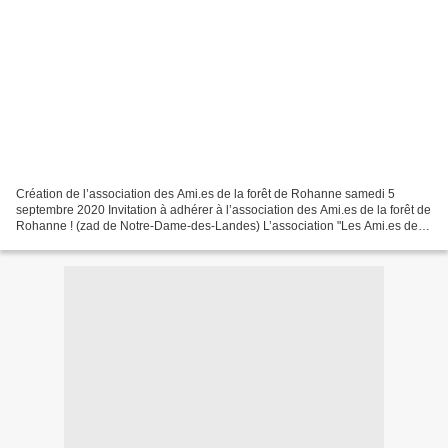
Création de l’association des Ami.es de la forêt de Rohanne samedi 5
septembre 2020 Invitation à adhérer à l’association des Ami.es de la forêt de
Rohanne ! (zad de Notre-Dame-des-Landes) L’association "Les Ami.es de la
forêt de Rohanne" vient d’être...