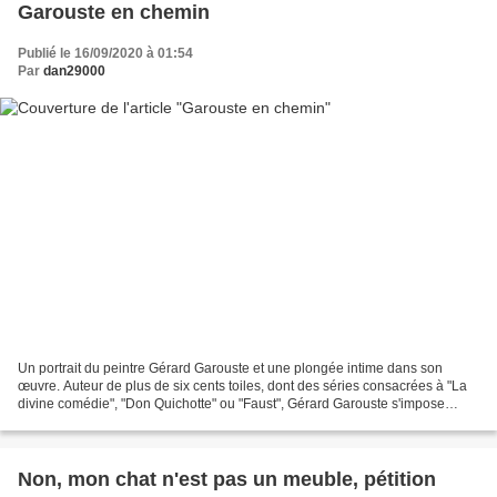
Garouste en chemin
Publié le 16/09/2020 à 01:54
Par
dan29000
Un portrait du peintre Gérard Garouste et une plongée intime dans son
œuvre. Auteur de plus de six cents toiles, dont des séries consacrées à "La
divine comédie", "Don Quichotte" ou "Faust", Gérard Garouste s'impose
comme un des artistes français majeurs...
Non, mon chat n'est pas un meuble, pétition