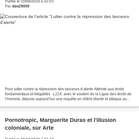
Publié le 10/08/2020 à 02:01
Par
dan29000
Pour lutter contre la répression des lanceurs d’alerte Atteinte aux droits
fondamentaux et illégalités : L214, avec le soutien de la Ligue des droits de
l’Homme, dépose aujourd’hui une requête en référé liberté et attaque au
fond la convention signée...
Pornotropic, Marguerite Duras et l'illusion
coloniale, sur Arte