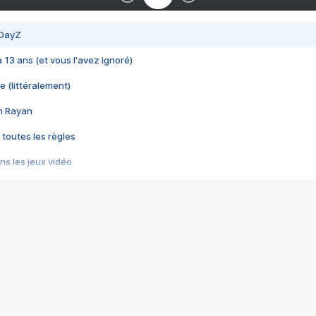
 DayZ
 a 13 ans (et vous l'avez ignoré)
e (littéralement)
im Rayan
 toutes les règles
s les jeux vidéo
us choquant de Rockstar ? - Le scandale BULLY
e plus moche de Steam
du RÊVE tourne au CAUCHEMAR
pendant 8 heures
it… à tort
umiliés par un jeu vidéo