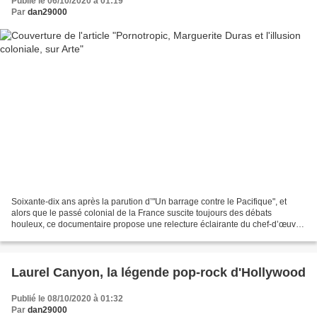
Publié le 06/10/2020 à 01:19
Par
dan29000
Soixante-dix ans après la parution d’"Un barrage contre le Pacifique", et
alors que le passé colonial de la France suscite toujours des débats
houleux, ce documentaire propose une relecture éclairante du chef-d’œuvre
subversif de Marguerite Duras. En...
Laurel Canyon, la légende pop-rock d'Hollywood
Publié le 08/10/2020 à 01:32
Par
dan29000