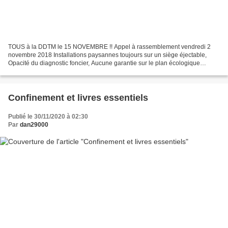
TOUS à la DDTM le 15 NOVEMBRE !! Appel à rassemblement vendredi 2
novembre 2018 Installations paysannes toujours sur un siège éjectable,
Opacité du diagnostic foncier, Aucune garantie sur le plan écologique
MAINTENANT ÇA SUFFIT ! TOUS à la DDTM le 15...
Confinement et livres essentiels
Publié le 30/11/2020 à 02:30
Par
dan29000