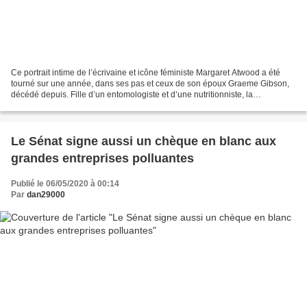
Ce portrait intime de l’écrivaine et icône féministe Margaret Atwood a été
tourné sur une année, dans ses pas et ceux de son époux Graeme Gibson,
décédé depuis. Fille d’un entomologiste et d’une nutritionniste, la
Canadienne Margaret Atwood pensait dans...
Le Sénat signe aussi un chèque en blanc aux
grandes entreprises polluantes
Publié le 06/05/2020 à 00:14
Par
dan29000