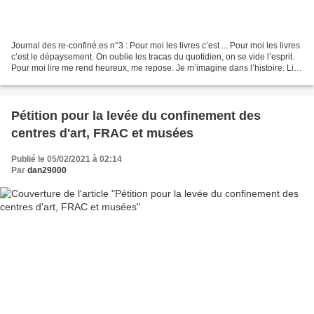
Journal des re-confiné.es n°3 : Pour moi les livres c’est ... Pour moi les livres
c’est le dépaysement. On oublie les tracas du quotidien, on se vide l’esprit.
Pour moi lire me rend heureux, me repose. Je m’imagine dans l’histoire. Lire
un livre aux autres...
Pétition pour la levée du confinement des
centres d'art, FRAC et musées
Publié le 05/02/2021 à 02:14
Par
dan29000