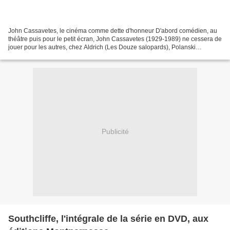
John Cassavetes, le cinéma comme dette d'honneur D'abord comédien, au
théâtre puis pour le petit écran, John Cassavetes (1929-1989) ne cessera de
jouer pour les autres, chez Aldrich (Les Douze salopards), Polanski
(Rosemary's Baby) ou De Palma (Furie)....
Publicité
Southcliffe, l'intégrale de la série en DVD, aux