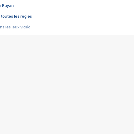
im Rayan
 toutes les règles
s les jeux vidéo
us choquant de Rockstar ? - Le scandale BULLY
e plus moche de Steam
du RÊVE tourne au CAUCHEMAR
pendant 8 heures
it… à tort
umiliés par un jeu vidéo
ire - Final Fantasy 8
ti un empire - Age of Empires
story DOFUS